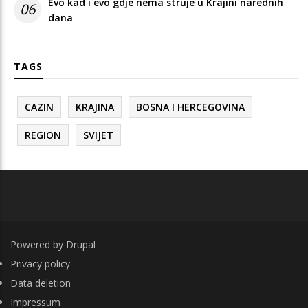
Evo kad i evo gdje nema struje u Krajini narednih
06
dana
TAGS
CAZIN
KRAJINA
BOSNA I HERCEGOVINA
REGION
SVIJET
Powered by
Drupal
FOOTER
Privacy policy
Data deletion
Impressum