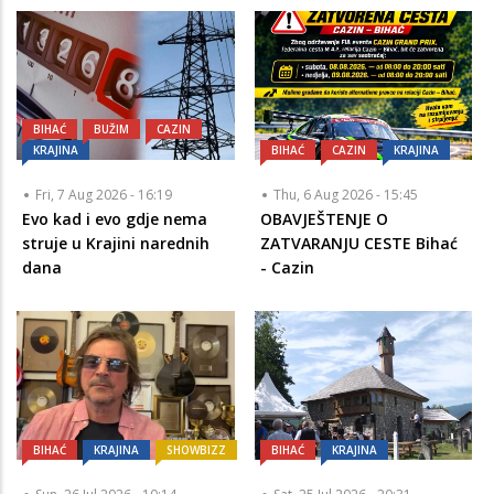
BIHAĆ
BUŽIM
CAZIN
KRAJINA
BIHAĆ
CAZIN
KRAJINA
Fri, 7 Aug 2026 - 16:19
Thu, 6 Aug 2026 - 15:45
Evo kad i evo gdje nema
OBAVJEŠTENJE O
struje u Krajini narednih
ZATVARANJU CESTE Bihać
dana
- Cazin
BIHAĆ
KRAJINA
SHOWBIZZ
BIHAĆ
KRAJINA