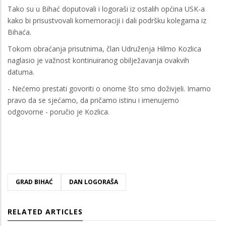
Tako su u Bihać doputovali i logoraši iz ostalih općina USK-a
kako bi prisustvovali komemoraciji i dali podršku kolegama iz
Bihaća.
Tokom obraćanja prisutnima, član Udruženja Hilmo Kozlica
naglasio je važnost kontinuiranog obilježavanja ovakvih
datuma.
- Nećemo prestati govoriti o onome što smo doživjeli. Imamo
pravo da se sjećamo, da pričamo istinu i imenujemo
odgovorne - poručio je Kozlica.
GRAD BIHAĆ
DAN LOGORAŠA
RELATED ARTICLES