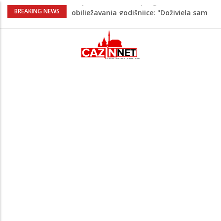
Prvi put u više od 40 godina: Saudijska
BREAKING NEWS
Arabija već mjesec nije izvezla naftu u
SAD
Zeljković se oglasio uoči početka nove
sezone Wwin lige
Kako povećati količinu mlijeka tokom
dojenja: Izazov s kojim se susreću mnoge
mame
Evo kad i evo gdje nema struje u Krajini
narednih dana
Majka Izeta Nanića progovorila nakon
obilježavanja godišnjice: "Doživjela sam
poniženje na mjestu gdje se odaje
počast mom sinu"