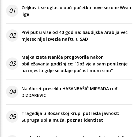
Zeljković se oglasio uoči početka nove sezone Wwin
01
lige
Prvi put u više od 40 godina: Saudijska Arabija već
02
mjesec nije izvezla naftu u SAD
Majka Izeta Nanića progovorila nakon
03
obilježavanja godišnjice: "Doživjela sam poniženje
na mjestu gdje se odaje počast mom sinu"
Na Ahiret preselila HASANBAŠIĆ MIRSADA rođ.
04
DIZDAREVIĆ
Tragedija u Bosanskoj Krupi potresla javnost:
05
Supruga ubila muža, poznat identitet