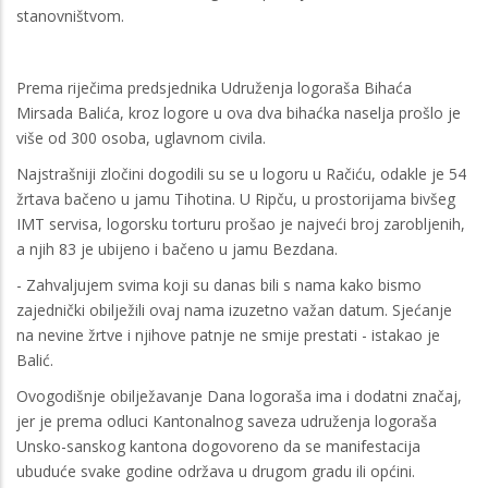
stanovništvom.
Prema riječima predsjednika Udruženja logoraša Bihaća
Mirsada Balića, kroz logore u ova dva bihaćka naselja prošlo je
više od 300 osoba, uglavnom civila.
Najstrašniji zločini dogodili su se u logoru u Račiću, odakle je 54
žrtava bačeno u jamu Tihotina. U Ripču, u prostorijama bivšeg
IMT servisa, logorsku torturu prošao je najveći broj zarobljenih,
a njih 83 je ubijeno i bačeno u jamu Bezdana.
- Zahvaljujem svima koji su danas bili s nama kako bismo
zajednički obilježili ovaj nama izuzetno važan datum. Sjećanje
na nevine žrtve i njihove patnje ne smije prestati - istakao je
Balić.
Ovogodišnje obilježavanje Dana logoraša ima i dodatni značaj,
jer je prema odluci Kantonalnog saveza udruženja logoraša
Unsko-sanskog kantona dogovoreno da se manifestacija
ubuduće svake godine održava u drugom gradu ili općini.