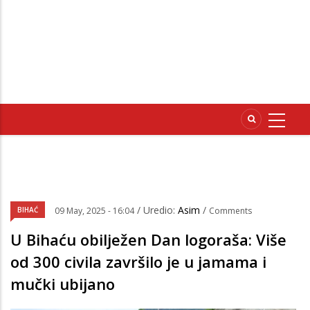
/ Uredio:
Asim
/
BIHAĆ
09 May, 2025 - 16:04
Comments
U Bihaću obilježen Dan logoraša: Više
od 300 civila završilo je u jamama i
mučki ubijano