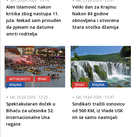
Sun, 26 Jul 2026 - 10:14
Sat, 25 Jul 2026 - 20:31
Alen Islamović nakon
Veliki dan za Krajinu:
kritika zbog nastupa 11.
Nakon 84 godine
jula: Nekad sam prinuđen
obnovljena i otvorena
da pjevam na datume
Stara otočka džamija
smrti roditelja
AKTUELNOSTI
BIHAĆ
KRAJINA
BIHAĆ
KRAJINA
Sat, 25 Jul 2026 - 12:25
Sat, 18 Jul 2026 - 10:47
Spektakularan doček u
Sindikati tražili osnovicu
Bihaću za učesnike 52.
od 500 KM, iz Vlade USK
Internacionalne Una
im se samo nasmijali
regate