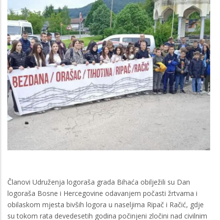
Članovi Udruženja logoraša grada Bihaća obilježili su Dan
logoraša Bosne i Hercegovine odavanjem počasti žrtvama i
obilaskom mjesta bivših logora u naseljima Ripač i Račić, gdje
su tokom rata devedesetih godina počinjeni zločini nad civilnim