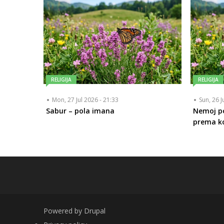
RELIGIJA
RELIGIJA
Mon, 27 Jul 2026 - 21:33
Sun, 26 J
Sabur – pola imana
Nemoj po
prema 
Powered by
Drupal
FOOTER