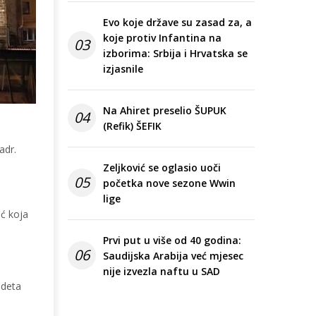
Evo koje države su zasad za, a
koje protiv Infantina na
03
izborima: Srbija i Hrvatska se
izjasnile
Na Ahiret preselio ŠUPUK
04
(Refik) ŠEFIK
adr.
Zeljković se oglasio uoči
05
početka nove sezone Wwin
lige
oć koja
Prvi put u više od 40 godina:
06
Saudijska Arabija već mjesec
nije izvezla naftu u SAD
adeta