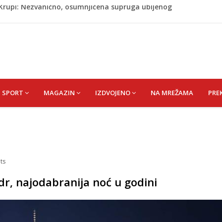
ažević) Senija – Sena
ŠEFIK
je protiv Infantina na izborima: Srbija i Hrvatska se
akon obilježavanja godišnjice: "Doživjela sam poniženje
 mom sinu"
j Krupi: Nezvanično, osumnjičena supruga ubijenog
SPORT
MAGAZIN
IZDVOJENO
NA MREŽAMA
PRE
ts
dr, najodabranija noć u godini