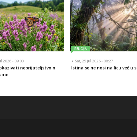
RELIGIJA
ul 2026 - 09:03
Sat, 25 Jul 2026 - 08:27
kazivati neprijateljstvo ni
Istina se ne nosi na licu već u 
kome