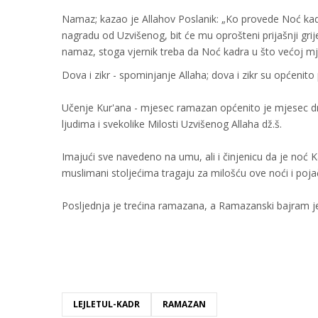
Namaz; kazao je Allahov Poslanik: „Ko provede Noć kadra
nagradu od Uzvišenog, bit će mu oprošteni prijašnji grije
namaz, stoga vjernik treba da Noć kadra u što većoj mjeri
Dova i zikr - spominjanje Allaha; dova i zikr su općenit
Učenje Kur'ana - mjesec ramazan općenito je mjesec dr
ljudima i svekolike Milosti Uzvišenog Allaha dž.š.
Imajući sve navedeno na umu, ali i činjenicu da je noć
muslimani stoljećima tragaju za milošću ove noći i p
Posljednja je trećina ramazana, a Ramazanski bajram je 
LEJLETUL-KADR
RAMAZAN