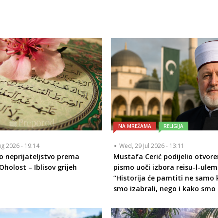
NA MREŽAMA
RELIGIJA
ug 2026 - 19:14
Wed, 29 Jul 2026 - 13:11
o neprijateljstvo prema
Mustafa Cerić podijelio otvor
Oholost – Iblisov grijeh
pismo uoči izbora reisu-l-ulem
“Historija će pamtiti ne samo
smo izabrali, nego i kako smo b