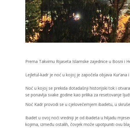
Prema Takvimu Rijaseta Islamske zajednice u Bosni i 
Lejletul-kadr je noć u kojoj je započela objava Kur’ana
Noć u kojoj se prekida dotadašnji historijski tok i otva
se ponavlja svake godine kao prilika za resetovanje ljuds
Noć Kadr provodi se u cjelovečernjem ibadetu, u skruše
Ibadet u ovoj noći vredniji je od ibadeta u hiljadu mjes
kojima, između ostalih, čovjek može upotpuniti ovu bla