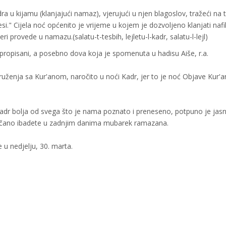
 u kijamu (klanjajući namaz), vjerujući u njen blagoslov, tražeći na t
si." Cijela noć općenito je vrijeme u kojem je dozvoljeno klanjati nafi
 provede u namazu.(salatu-t-tesbih, lejletu-l-kadr, salatu-l-lejl)
o propisani, a posebno dova koja je spomenuta u hadisu Aiše, r.a.
uženja sa Kur'anom, naročito u noći Kadr, jer to je noć Objave Kur'
 Kadr bolja od svega što je nama poznato i preneseno, potpuno je jas
ojačano ibadete u zadnjim danima mubarek ramazana.
u nedjelju, 30. marta.