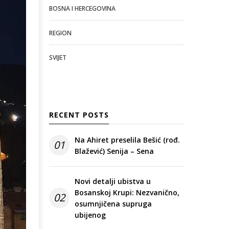
BOSNA I HERCEGOVINA
REGION
SVIJET
RECENT POSTS
Na Ahiret preselila Bešić (rođ.
01
Blažević) Senija – Sena
Novi detalji ubistva u
Bosanskoj Krupi: Nezvanično,
02
osumnjičena supruga
ubijenog