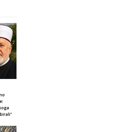
eno
e:
 koga
irali”