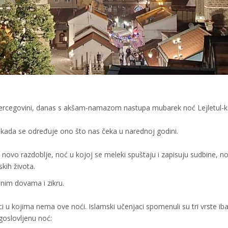
Hercegovini, danas s akšam-namazom nastupa mubarek noć Lejletul-k
 i kada se određuje ono što nas čeka u narednoj godini.
ra novo razdoblje, noć u kojoj se meleki spuštaju i zapisuju sudbine, n
kih života.
nim dovama i zikru.
eci u kojima nema ove noći. Islamski učenjaci spomenuli su tri vrste ib
goslovljenu noć: