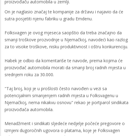
proizvođaču automobila u zemlji.
On je naglasio značaj te kompanije za državu i najavio da će
sutra posjetiti njenu fabriku u gradu Emdenu.
Folksvagen je ovog mjeseca saopštio da treba značajno da
smanji troškove prozvodnje u Njemačkoj, navodeći kao razlog
za to visoke troškove, nisku produktivnost i oštru konkurenciju.
Habek je odbio da komentariše te navode, prema kojima će
proizvođač automobila morati da smanji broj radnih mjesta u
srednjem roku za 30.000.
"Taj broj, koji je u prošlosti često navođen u vezi sa
potencijalnim smanjenjem radnih mjesta u Folksvagenu u
Njemačkoj, nema nikakvu osnovu" rekao je portparol sindikata
proizvođača automobila.
Menadžment i sindikati sljedeće nedjelje počeće pregovore o
izmjeni dugoročnih ugovora o platama, koje je Folksvagen