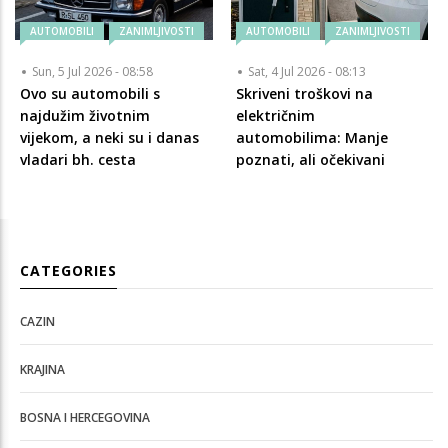
AUTOMOBILI
ZANIMLJIVOSTI
AUTOMOBILI
ZANIMLJIVOSTI
Sun, 5 Jul 2026 - 08:58
Sat, 4 Jul 2026 - 08:13
Ovo su automobili s
Skriveni troškovi na
najdužim životnim
električnim
vijekom, a neki su i danas
automobilima: Manje
vladari bh. cesta
poznati, ali očekivani
CATEGORIES
CAZIN
KRAJINA
BOSNA I HERCEGOVINA