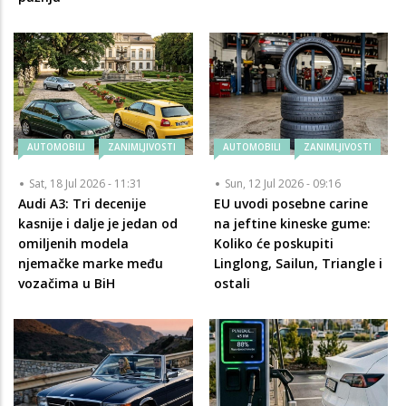
AUTOMOBILI
ZANIMLJIVOSTI
AUTOMOBILI
ZANIMLJIVOSTI
Sat, 18 Jul 2026 - 11:31
Sun, 12 Jul 2026 - 09:16
Audi A3: Tri decenije
EU uvodi posebne carine
kasnije i dalje je jedan od
na jeftine kineske gume:
omiljenih modela
Koliko će poskupiti
njemačke marke među
Linglong, Sailun, Triangle i
vozačima u BiH
ostali