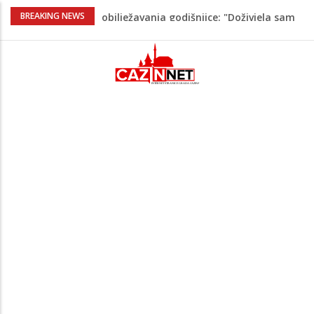
Prvi put u više od 40 godina: Saudijska
BREAKING NEWS
Arabija već mjesec nije izvezla naftu u
SAD
Zeljković se oglasio uoči početka nove
sezone Wwin lige
Kako povećati količinu mlijeka tokom
dojenja: Izazov s kojim se susreću mnoge
mame
Evo kad i evo gdje nema struje u Krajini
narednih dana
Majka Izeta Nanića progovorila nakon
obilježavanja godišnjice: "Doživjela sam
poniženje na mjestu gdje se odaje
počast mom sinu"