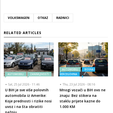
VOLKSWAGEN
OTKAZ
RADNICI
RELATED ARTICLES
AUTOMOBILI
BOSNA I
AUTOMOBILI
ZANIMLJIVOSTI
HERCEGOVINA
Sat, 25 Jul 2026 - 11:46
Thu, 23 Jul 2026 - 08:16
U BiH je sve više polovnih
Mnogi vozači u BiH ovo ne
automobila iz Amerike:
znaju: Bez stikera na
Koje prednosti i rizike nosi
staklu prijete kazne do
uvoz i na šta obratiti
1.000 KM
pažnju