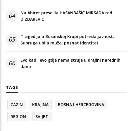
Na Ahiret preselila HASANBAŠIĆ MIRSADA rođ.
04
DIZDAREVIĆ
Tragedija u Bosanskoj Krupi potresla javnost:
05
Supruga ubila muža, poznat identitet
Evo kad i evo gdje nema struje u Krajini narednih
06
dana
TAGS
CAZIN
KRAJINA
BOSNA I HERCEGOVINA
REGION
SVIJET