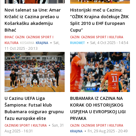
Novi talenat sa Une: Amar
Historijski meč u Cazinu:
Kržalić iz Cazina prešao u
“OŽRK Krajina dočekuje ŽRK
Košarkašku akademiju
Split 2010 u EHF European
Bihać
Cupu“
BIHAĆ
CAZIN
CAZINSKI SPORT I
CAZIN
CAZINSKI SPORT I KULTURA
Sat,
Sat, 4 Oct 2025 - 14:54
KULTURA
KOŠARKA
KRAJINA
RUKOMET
11 Oct 2025 - 20:13
U Cazinu UEFA Liga
BUBAMARA IZ CAZINA NA
Šampiona: Futsal klub
KORAK OD HISTORIJSKOG
Bubamara osigurao grupnu
USPJEHA U EVROPSKOJ LIGI
fazu europske elite
PRVAKA
Sun, 31
CAZINSKI SPORT I KULTURA
CAZIN
CAZINSKI SPORT I KULTURA
Aug 2025 - 16:31
Fri, 29 Aug 2025 - 20:49
KRAJINA