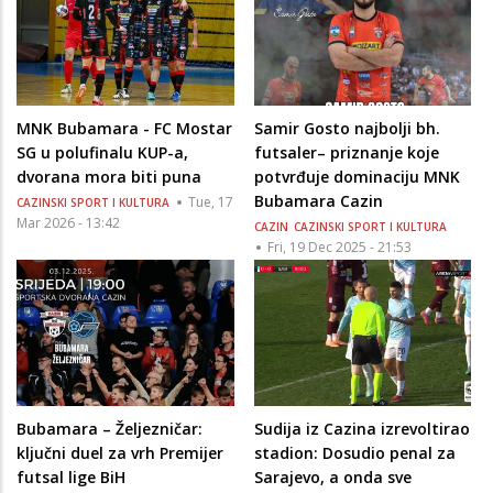
MNK Bubamara - FC Mostar
Samir Gosto najbolji bh.
SG u polufinalu KUP-a,
futsaler– priznanje koje
dvorana mora biti puna
potvrđuje dominaciju MNK
Bubamara Cazin
Tue, 17
CAZINSKI SPORT I KULTURA
Mar 2026 - 13:42
CAZIN
CAZINSKI SPORT I KULTURA
Fri, 19 Dec 2025 - 21:53
Bubamara – Željezničar:
Sudija iz Cazina izrevoltirao
ključni duel za vrh Premijer
stadion: Dosudio penal za
futsal lige BiH
Sarajevo, a onda sve