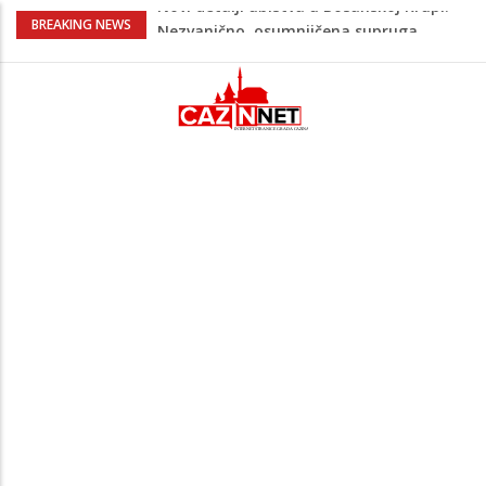
Na Ahiret preselila Bešić (rođ. Blažević)
BREAKING NEWS
Senija – Sena
Na Ahiret preselio ŠUPUK (Refik) ŠEFIK
Evo koje države su zasad za, a koje
protiv Infantina na izborima: Srbija i
Hrvatska se izjasnile
Majka Izeta Nanića progovorila nakon
obilježavanja godišnjice: "Doživjela sam
poniženje na mjestu gdje se odaje
počast mom sinu"
Novi detalji ubistva u Bosanskoj Krupi:
Nezvanično, osumnjičena supruga
ubijenog