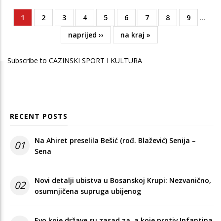
Current
1
Page
2
Page
3
Page
4
Page
5
Page
6
Page
7
Page
8
Page
9
…
Pagination
page
Next
naprijed ››
Last
na kraj »
page
page
Subscribe to CAZINSKI SPORT I KULTURA
RECENT POSTS
Na Ahiret preselila Bešić (rođ. Blažević) Senija –
01
Sena
Novi detalji ubistva u Bosanskoj Krupi: Nezvanično,
02
osumnjičena supruga ubijenog
Evo koje države su zasad za, a koje protiv Infantina