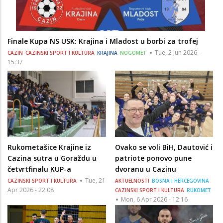
Finale Kupa NS USK: Krajina i Mladost u borbi za trofej
Tue, 2 Jun 2026 -
CAZIN
CAZINSKI SPORT I KULTURA
KRAJINA
NOGOMET
15:37
Rukometašice Krajine iz
Ovako se voli BiH, Dautović i
Cazina sutra u Goraždu u
patriote ponovo pune
četvrtfinalu KUP-a
dvoranu u Cazinu
Tue, 21
CAZINSKI SPORT I KULTURA
AKTUELNOSTI
BOSNA I HERCEGOVINA
Apr 2026 - 22:08
CAZINSKI SPORT I KULTURA
RUKOMET
Mon, 6 Apr 2026 - 12:16