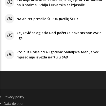
03
na izborima: Srbija i Hrvatska se izjasnile
04
Na Ahiret preselio ŠUPUK (Refik) ŠEFIK
Zeljković se oglasio uoči početka nove sezone Wwin
05
lige
Prvi put u više od 40 godina: Saudijska Arabija već
06
mjesec nije izvezla naftu u SAD
FOOTER
Privacy policy
Data deletion