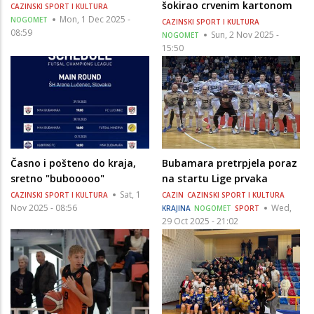
šokirao crvenim kartonom
CAZINSKI SPORT I KULTURA
Mon, 1 Dec 2025 -
NOGOMET
CAZINSKI SPORT I KULTURA
08:59
Sun, 2 Nov 2025 -
NOGOMET
15:50
Časno i pošteno do kraja,
Bubamara pretrpjela poraz
sretno "bubooooo"
na startu Lige prvaka
Sat, 1
CAZINSKI SPORT I KULTURA
CAZIN
CAZINSKI SPORT I KULTURA
Nov 2025 - 08:56
Wed,
KRAJINA
NOGOMET
SPORT
29 Oct 2025 - 21:02