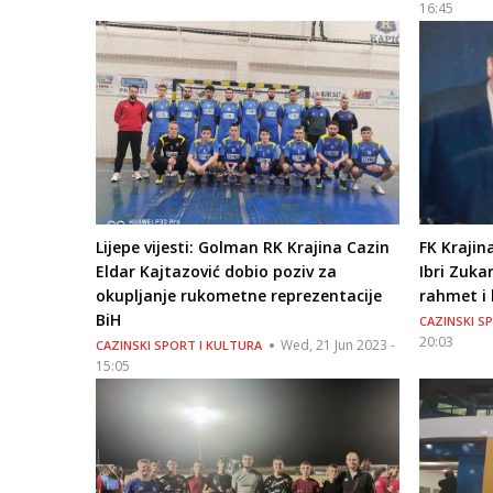
16:45
Lijepe vijesti: Golman RK Krajina Cazin
FK Krajin
Eldar Kajtazović dobio poziv za
Ibri Zukan
okupljanje rukometne reprezentacije
rahmet i 
BiH
CAZINSKI S
20:03
Wed, 21 Jun 2023 -
CAZINSKI SPORT I KULTURA
15:05