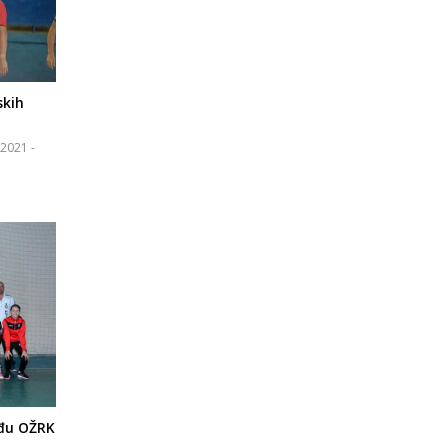
skih
 2021 -
đu OŽRK