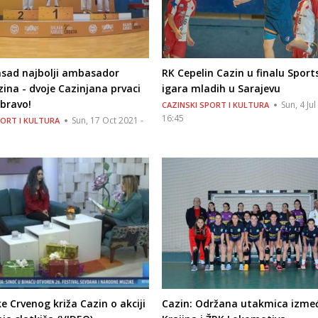
asad najbolji ambasador
RK Cepelin Cazin u finalu Sport
ina - dvoje Cazinjana prvaci
igara mladih u Sarajevu
bravo!
Sun, 4 Jul
CAZINSKI SPORT I KULTURA
16:45
Sun, 17 Oct 2021 -
PORT I KULTURA
e Crvenog križa Cazin o akciji
Cazin: Održana utakmica izme