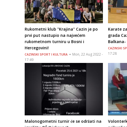
Rukometni klub "Krajina" Cazin je po
Karate z
prvi put nastupio na najvećem
grada Caz
rukometnom turniru u Bosni i
Balkana- 
Hercegovini!
CAZINSKI S
17:28
Mon, 22 Aug 2022 -
CAZINSKI SPORT I KULTURA
17:49
Malonogometni turnir će se održati na
Volonterk