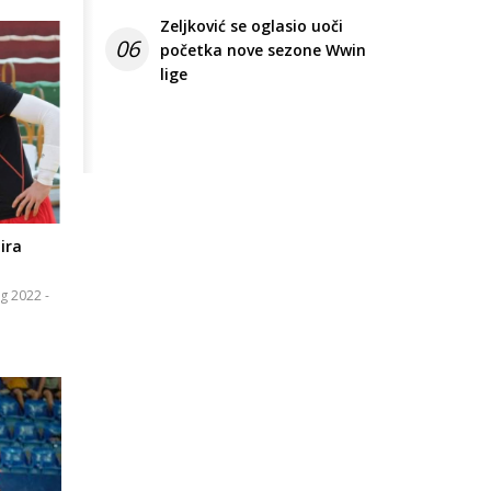
Zeljković se oglasio uoči
06
početka nove sezone Wwin
lige
ira
ug 2022 -