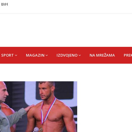
j Krupi: Nezvanično, osumnjičena supruga ubijenog
ažević) Senija – Sena
ŠEFIK
je protiv Infantina na izborima: Srbija i Hrvatska se
 BiH
SPORT
MAGAZIN
IZDVOJENO
NA MREŽAMA
PRE