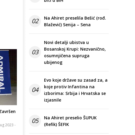
biti u BiH
Na Ahiret preselila Bešić (rođ.
02
Blažević) Senija – Sena
Novi detalji ubistva u
Bosanskoj Krupi: Nezvanično,
03
osumnjičena supruga
ubijenog
Evo koje države su zasad za, a
koje protiv Infantina na
04
izborima: Srbija i Hrvatska se
izjasnile
Završen
Na Ahiret preselio ŠUPUK
05
(Refik) ŠEFIK
ug 2023 -