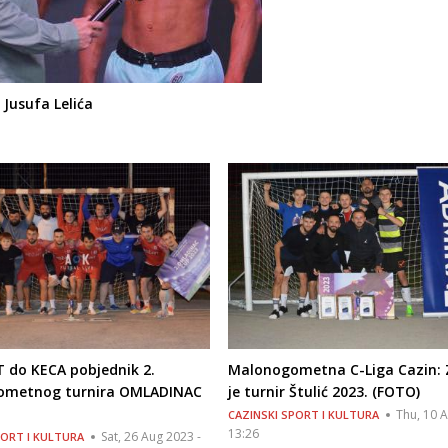
 Jusufa Lelića
 do KECA pobjednik 2.
Malonogometna C-Liga Cazin: 
ometnog turnira OMLADINAC
je turnir Štulić 2023. (FOTO)
.
Thu, 10 A
CAZINSKI SPORT I KULTURA
13:26
Sat, 26 Aug 2023 -
PORT I KULTURA