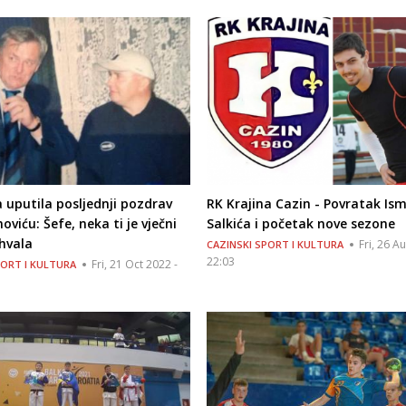
a uputila posljednji pozdrav
RK Krajina Cazin - Povratak Ism
oviću: Šefe, neka ti je vječni
Salkića i početak nove sezone
hvala
Fri, 26 A
CAZINSKI SPORT I KULTURA
22:03
Fri, 21 Oct 2022 -
PORT I KULTURA