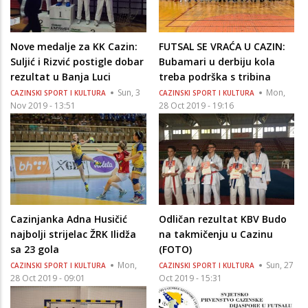
Nove medalje za KK Cazin:
FUTSAL SE VRAĆA U CAZIN:
Suljić i Rizvić postigle dobar
Bubamari u derbiju kola
rezultat u Banja Luci
treba podrška s tribina
Sun, 3
Mon,
CAZINSKI SPORT I KULTURA
CAZINSKI SPORT I KULTURA
Nov 2019 - 13:51
28 Oct 2019 - 19:16
Cazinjanka Adna Husičić
Odličan rezultat KBV Budo
najbolji strijelac ŽRK Ilidža
na takmičenju u Cazinu
sa 23 gola
(FOTO)
Mon,
Sun, 27
CAZINSKI SPORT I KULTURA
CAZINSKI SPORT I KULTURA
28 Oct 2019 - 09:01
Oct 2019 - 15:31