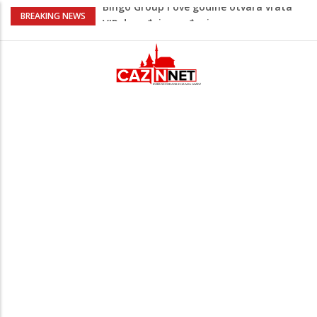
Lepa Brena pala na koncertu u Budvi
BREAKING NEWS
nakon kultnog zamaha nogom: "Nisi bio
na njenom koncertu ako nije pala"
Na Ahiret preselio BEKTAŠEVIĆ (HUSEIN)
HUSEIN-BEKTAŠ
Ugašena mladost: Na Ahiret preselila
Ljubunčić (Enver) Aldina
Peti korpus, Sila nebeska: Na današnji
dan Armija RBiH porazila je izdajnike u
Velikoj Kladuši
Bingo Group i ove godine otvara vrata
VIP događaja građanima