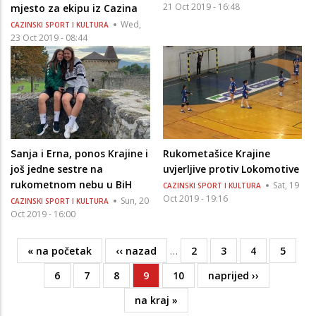
21 Oct 2019 - 16:48
mjesto za ekipu iz Cazina
Wed,
CAZINSKI SPORT I KULTURA
23 Oct 2019 - 08:44
Sanja i Erna, ponos Krajine i
Rukometašice Krajine
još jedne sestre na
uvjerljive protiv Lokomotive
rukometnom nebu u BiH
Sat, 19
CAZINSKI SPORT I KULTURA
Oct 2019 - 19:16
Sun, 20
CAZINSKI SPORT I KULTURA
Oct 2019 - 16:00
First
« na početak
Previous
‹‹ nazad
…
Page
2
Page
3
Page
4
Page
5
Pagination
page
page
Page
6
Page
7
Page
8
Current
9
Page
10
Next
naprijed ››
page
page
Last
na kraj »