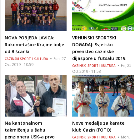
NOVA POBJEDA LAVICA:
VRHUNSKI SPORTSKI
Rukometašice Krajine bolje
DOGAĐAJ: Svjetsko
od Bišćanki
prvenstvo cazinske
dijaspore u futsalu 2019.
Sun, 27
CAZINSKI SPORT I KULTURA
Oct 2019 - 10:59
Fri, 25
CAZINSKI SPORT I KULTURA
Oct 2019 - 11:53
Na kantonalnom
Nove medalje za karate
takmičenju u šahu
klub Cazin (FOTO)
penzionera USK-a prvo
Mon,
CAZINSKI SPORT I KULTURA