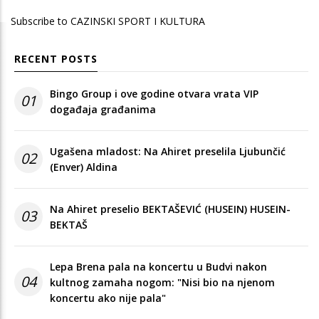
page
Subscribe to CAZINSKI SPORT I KULTURA
RECENT POSTS
Bingo Group i ove godine otvara vrata VIP
01
događaja građanima
Ugašena mladost: Na Ahiret preselila Ljubunčić
02
(Enver) Aldina
Na Ahiret preselio BEKTAŠEVIĆ (HUSEIN) HUSEIN-
03
BEKTAŠ
Lepa Brena pala na koncertu u Budvi nakon
04
kultnog zamaha nogom: "Nisi bio na njenom
koncertu ako nije pala"