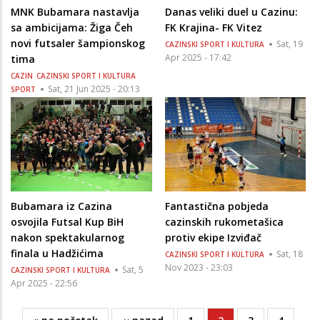
MNK Bubamara nastavlja
Danas veliki duel u Cazinu:
sa ambicijama: Žiga Čeh
FK Krajina- FK Vitez
novi futsaler šampionskog
Sat, 19
CAZINSKI SPORT I KULTURA
Apr 2025 - 17:42
tima
CAZIN
CAZINSKI SPORT I KULTURA
Sat, 21 Jun 2025 - 20:13
SPORT
Bubamara iz Cazina
Fantastična pobjeda
osvojila Futsal Kup BiH
cazinskih rukometašica
nakon spektakularnog
protiv ekipe Izviđač
finala u Hadžićima
Sat, 18
CAZINSKI SPORT I KULTURA
Nov 2023 - 23:03
Sat, 5
CAZINSKI SPORT I KULTURA
Apr 2025 - 22:56