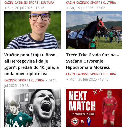
CAZIN
CAZINSKI SPORT I KULTURA
CAZIN
CAZINSKI SPORT I KULTURA
Sun, 20 Jul 2025 - 18:16
Sat, 19 Jul 2025 - 22:02
Vrućine popuštaju u Bosni,
Treće Trke Grada Cazina –
ali Hercegovina i dalje
Svečano Otvorenje
„gori“: predah do 10. jula, a
Hipodroma u Mokrešu
onda novi toplotni val
CAZIN
CAZINSKI SPORT I KULTURA
Mon, 30 Jun 2025 - 13:45
Sat, 5
CAZINSKI SPORT I KULTURA
Jul 2025 - 19:28