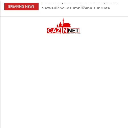
Na Ahiret preselila Bešić (rođ. Blažević)
BREAKING NEWS
Senija – Sena
Na Ahiret preselio ŠUPUK (Refik) ŠEFIK
Evo koje države su zasad za, a koje
protiv Infantina na izborima: Srbija i
Hrvatska se izjasnile
Majka Izeta Nanića progovorila nakon
obilježavanja godišnjice: "Doživjela sam
poniženje na mjestu gdje se odaje
počast mom sinu"
Novi detalji ubistva u Bosanskoj Krupi:
Nezvanično, osumnjičena supruga
ubijenog