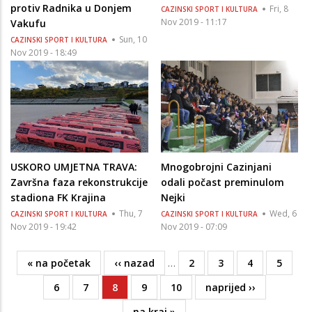
protiv Radnika u Donjem
Fri, 8
CAZINSKI SPORT I KULTURA
Nov 2019 - 11:17
Vakufu
Sun, 10
CAZINSKI SPORT I KULTURA
Nov 2019 - 18:49
USKORO UMJETNA TRAVA:
Mnogobrojni Cazinjani
Završna faza rekonstrukcije
odali počast preminulom
stadiona FK Krajina
Nejki
Thu, 7
Wed, 6
CAZINSKI SPORT I KULTURA
CAZINSKI SPORT I KULTURA
Nov 2019 - 19:42
Nov 2019 - 07:09
First
« na početak
Previous
‹‹ nazad
…
Page
2
Page
3
Page
4
Page
5
Pagination
page
page
Page
6
Page
7
Current
8
Page
9
Page
10
Next
naprijed ››
page
page
Last
na kraj »