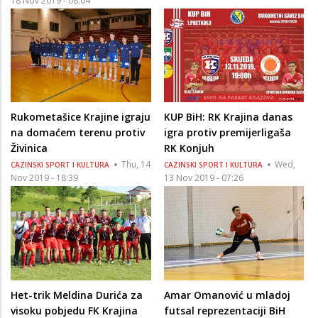
18 Nov 2019 - 08:04
Rukometašice Krajine igraju
KUP BiH: RK Krajina danas
na domaćem terenu protiv
igra protiv premijerligaša
Živinica
RK Konjuh
Thu, 14
Wed,
CAZINSKI SPORT I KULTURA
CAZINSKI SPORT I KULTURA
Nov 2019 - 18:39
13 Nov 2019 - 07:26
Het-trik Meldina Durića za
Amar Omanović u mladoj
visoku pobjedu FK Krajina
futsal reprezentaciji BiH