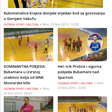
Rukometašice Krajine donijele vrijedan bod sa gostovanja
u Gornjem Vakufu
Mon, 25 Nov 2019 - 10:08
CAZINSKI SPORT I KULTURA
DOMINANTNA POBJEDA:
Het-trik Prošića i sigurna
Bubamara u izvrsnoj
pobjeda Bubamare nad
utakmici bolja od MNK
Spartom
Mostarske kiše
Wed,
CAZINSKI SPORT I KULTURA
20 Nov 2019 - 22:03
Mon,
CAZINSKI SPORT I KULTURA
25 Nov 2019 - 09:43