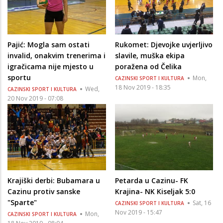
Pajić: Mogla sam ostati
Rukomet: Djevojke uvjerljivo
invalid, onakvim trenerima i
slavile, muška ekipa
igračicama nije mjesto u
poražena od Čelika
sportu
Mon,
CAZINSKI SPORT I KULTURA
18 Nov 2019 - 18:35
Wed,
CAZINSKI SPORT I KULTURA
20 Nov 2019 - 07:08
Krajiški derbi: Bubamara u
Petarda u Cazinu- FK
Cazinu protiv sanske
Krajina- NK Kiseljak 5:0
"Sparte"
Sat, 16
CAZINSKI SPORT I KULTURA
Nov 2019 - 15:47
Mon,
CAZINSKI SPORT I KULTURA