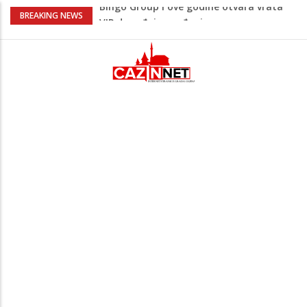
Lepa Brena pala na koncertu u Budvi
BREAKING NEWS
nakon kultnog zamaha nogom: "Nisi bio
na njenom koncertu ako nije pala"
Na Ahiret preselio BEKTAŠEVIĆ (HUSEIN)
HUSEIN-BEKTAŠ
Ugašena mladost: Na Ahiret preselila
Ljubunčić (Enver) Aldina
Peti korpus, Sila nebeska: Na današnji
dan Armija RBiH porazila je izdajnike u
Velikoj Kladuši
Bingo Group i ove godine otvara vrata
VIP događaja građanima