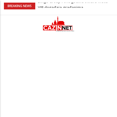
Sarajevo ipak u Mostaru igra
BREAKING NEWS
Čeferin odredio ko dijeli pravdu u 1 kolu
Premijer lige BiH
Lepa Brena pala na koncertu u Budvi
nakon kultnog zamaha nogom: "Nisi bio
na njenom koncertu ako nije pala"
Na Ahiret preselio BEKTAŠEVIĆ (HUSEIN)
HUSEIN-BEKTAŠ
Bingo Group i ove godine otvara vrata
VIP događaja građanima