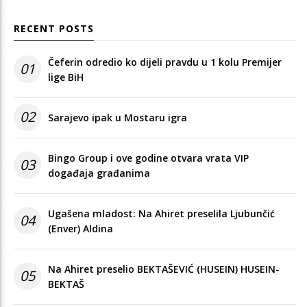
RECENT POSTS
Čeferin odredio ko dijeli pravdu u 1 kolu Premijer
01
lige BiH
02
Sarajevo ipak u Mostaru igra
Bingo Group i ove godine otvara vrata VIP
03
događaja građanima
Ugašena mladost: Na Ahiret preselila Ljubunčić
04
(Enver) Aldina
Na Ahiret preselio BEKTAŠEVIĆ (HUSEIN) HUSEIN-
05
BEKTAŠ