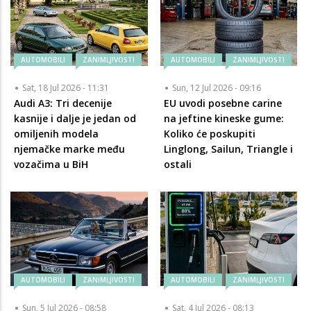
AUTOMOBILI
ZANIMLJIVOSTI
AUTOMOBILI
ZANIMLJIVOSTI
Sat, 18 Jul 2026 - 11:31
Sun, 12 Jul 2026 - 09:16
Audi A3: Tri decenije
EU uvodi posebne carine
kasnije i dalje je jedan od
na jeftine kineske gume:
omiljenih modela
Koliko će poskupiti
njemačke marke među
Linglong, Sailun, Triangle i
vozačima u BiH
ostali
AUTOMOBILI
ZANIMLJIVOSTI
AUTOMOBILI
ZANIMLJIVOSTI
Sun, 5 Jul 2026 - 08:58
Sat, 4 Jul 2026 - 08:13