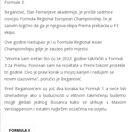
Formule 3.
Beganović, član Ferrarijeve akademije, je prošle sedmice
osvojio Formula Regional European Championship, te je
sasvim logično da ga je njegova ekipa Prema prebacila u F3
ekipu.
Ove godine nastupao je i u Formula Regional Asian
Championshipu gdje je zauzeo peto mjesto.
"Veoma sam sretan što ću se 2023. godine takmičiti u Formuli
3 za Premu. Ponosan sam na rezultate u Premi tokom protekle
tri godine. Ovo je pravi korak u mojoj karijeri i radujem se
novim izazovima", poručio je Beganović.
Pred Beganovićem su još dva koraka ka Formuli 1 a neće biti
iznenađenje ako u budućnosti u elitnom takmičenju budemo
mogli gledati jednog Bosanca kako se utrkuje s Maxom
Verstappenom i ostalim najbržim vozačima na svijetu.
FORMULA 3