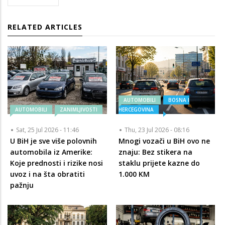
RELATED ARTICLES
AUTOMOBILI
BOSNA I
AUTOMOBILI
ZANIMLJIVOSTI
HERCEGOVINA
Sat, 25 Jul 2026 - 11:46
Thu, 23 Jul 2026 - 08:16
U BiH je sve više polovnih
Mnogi vozači u BiH ovo ne
automobila iz Amerike:
znaju: Bez stikera na
Koje prednosti i rizike nosi
staklu prijete kazne do
uvoz i na šta obratiti
1.000 KM
pažnju