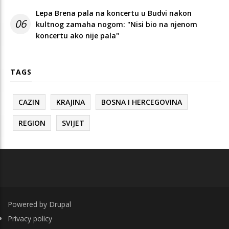
Lepa Brena pala na koncertu u Budvi nakon
06
kultnog zamaha nogom: "Nisi bio na njenom
koncertu ako nije pala"
TAGS
CAZIN
KRAJINA
BOSNA I HERCEGOVINA
REGION
SVIJET
Powered by
Drupal
FOOTER
Privacy policy