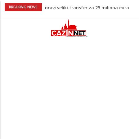
Psihijatrica: Ovo je greška koju većina
BREAKING NEWS
roditelja radi dok razgovara s
tinejdžerima
Ankara ograničava prolaz brodova kroz
Crno more zbog sve većih sigurnosnih
rizika
Navijači Lidsa u euforiji zbog
Muharemovića i Treforda: Plasirat ćemo
se u Ligu prvaka
Na Ahiret preselila Tahirović (rođ.
Ćoralić) Alije
Potvrda i iz kluba: Dženan Pejčinović
pravi veliki transfer za 25 miliona eura