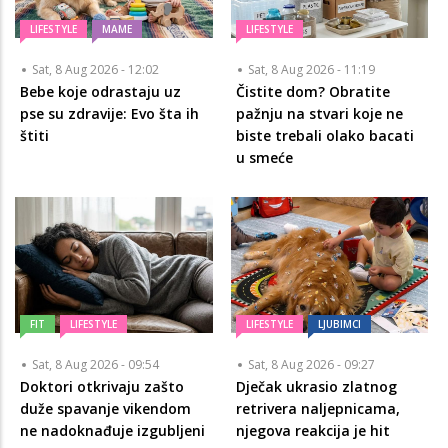
LIFESTYLE
MAME
LIFESTYLE
Sat, 8 Aug 2026 - 12:02
Sat, 8 Aug 2026 - 11:19
Bebe koje odrastaju uz
Čistite dom? Obratite
pse su zdravije: Evo šta ih
pažnju na stvari koje ne
štiti
biste trebali olako bacati
u smeće
FIT
LIFESTYLE
LIFESTYLE
LJUBIMCI
Sat, 8 Aug 2026 - 09:54
Sat, 8 Aug 2026 - 09:27
Doktori otkrivaju zašto
Dječak ukrasio zlatnog
duže spavanje vikendom
retrivera naljepnicama,
ne nadoknađuje izgubljeni
njegova reakcija je hit