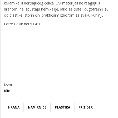
keramike ili nerđajućeg čelika. Ovi materijali ne reaguju s
hranom, ne ispuštaju hemikalije, lako se čiste i dugotrajniji su
od plastike, što ih čini praktičnim izborom za svaku kuhinju.
Foto: Cazin.net/CGPT
Izvor:
Klix
HRANA
NAMIRNICE
PLASTIKA
FRIŽIDER