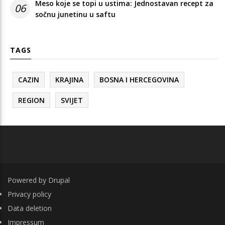
Meso koje se topi u ustima: Jednostavan recept za
06
sočnu junetinu u saftu
TAGS
CAZIN
KRAJINA
BOSNA I HERCEGOVINA
REGION
SVIJET
Powered by
Drupal
FOOTER
Privacy policy
Data deletion
Impressum