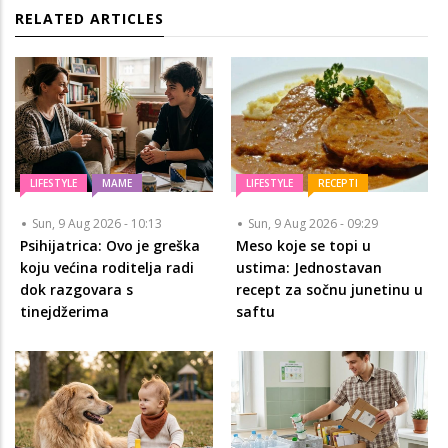
RELATED ARTICLES
LIFESTYLE
MAME
LIFESTYLE
RECEPTI
Sun, 9 Aug 2026 - 10:13
Sun, 9 Aug 2026 - 09:29
Psihijatrica: Ovo je greška
Meso koje se topi u
koju većina roditelja radi
ustima: Jednostavan
dok razgovara s
recept za sočnu junetinu u
tinejdžerima
saftu