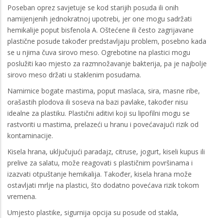
Poseban oprez savjetuje se kod starijih posuda ili onih
namijenjenih jednokratnoj upotrebi, jer one mogu sadržati
hemikalije poput bisfenola A. Oštećene ili često zagrijavane
plastične posude također predstavljaju problem, posebno kada
se u njima čuva sirovo meso. Ogrebotine na plastici mogu
poslužiti kao mjesto za razmnožavanje bakterija, pa je najbolje
sirovo meso držati u staklenim posudama.
Namirnice bogate mastima, poput maslaca, sira, masne ribe,
orašastih plodova ili soseva na bazi pavlake, također nisu
idealne za plastiku. Plastični aditivi koji su lipofilni mogu se
rastvoriti u mastima, prelazeći u hranu i povećavajući rizik od
kontaminacije.
Kisela hrana, uključujući paradajz, citruse, jogurt, kiseli kupus ili
prelive za salatu, može reagovati s plastičnim površinama i
izazvati otpuštanje hemikalija. Također, kisela hrana može
ostavljati mrlje na plastici, što dodatno povećava rizik tokom
vremena.
Umjesto plastike, sigurnija opcija su posude od stakla,