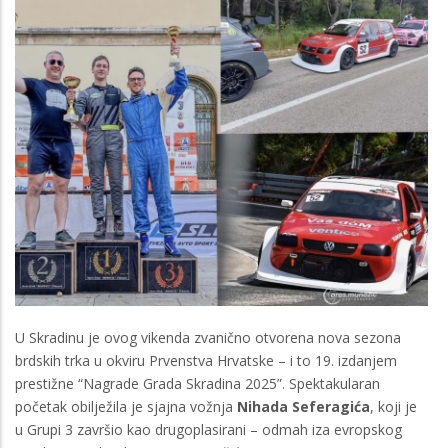
U Skradinu je ovog vikenda zvanično otvorena nova sezona
brdskih trka u okviru Prvenstva Hrvatske – i to 19. izdanjem
prestižne “Nagrade Grada Skradina 2025”. Spektakularan
početak obilježila je sjajna vožnja
Nihada Seferagića
, koji je
u Grupi 3 završio kao drugoplasirani – odmah iza evropskog