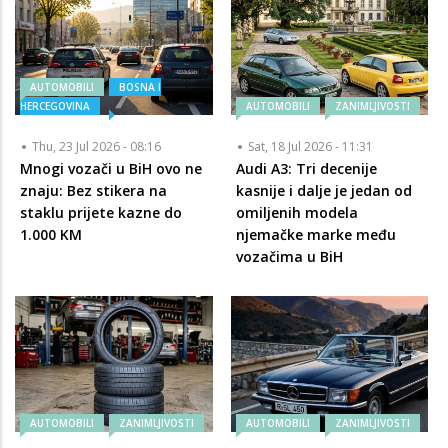
AUTOMOBILI
BOSNA I
HERCEGOVINA
AUTOMOBILI
ZANIMLJIVOSTI
Thu, 23 Jul 2026 - 08:16
Sat, 18 Jul 2026 - 11:31
Mnogi vozači u BiH ovo ne
Audi A3: Tri decenije
znaju: Bez stikera na
kasnije i dalje je jedan od
staklu prijete kazne do
omiljenih modela
1.000 KM
njemačke marke među
vozačima u BiH
AUTOMOBILI
ZANIMLJIVOSTI
AUTOMOBILI
ZANIMLJIVOSTI