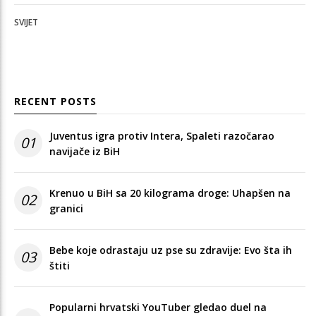
SVIJET
RECENT POSTS
Juventus igra protiv Intera, Spaleti razočarao
01
navijače iz BiH
Krenuo u BiH sa 20 kilograma droge: Uhapšen na
02
granici
Bebe koje odrastaju uz pse su zdravije: Evo šta ih
03
štiti
Popularni hrvatski YouTuber gledao duel na