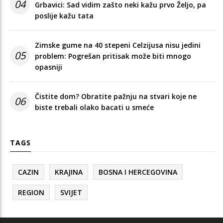
04
Grbavici: Sad vidim zašto neki kažu prvo Željo, pa
poslije kažu tata
Zimske gume na 40 stepeni Celzijusa nisu jedini
05
problem: Pogrešan pritisak može biti mnogo
opasniji
Čistite dom? Obratite pažnju na stvari koje ne
06
biste trebali olako bacati u smeće
TAGS
CAZIN
KRAJINA
BOSNA I HERCEGOVINA
REGION
SVIJET