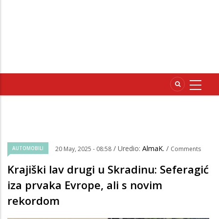
/ Uredio:
AlmaK.
/
AUTOMOBILI
20 May, 2025 - 08:58
Comments
Krajiški lav drugi u Skradinu: Seferagić
iza prvaka Evrope, ali s novim
rekordom