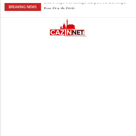
Krenuo u BiH sa 20 kilograma droge:
BREAKING NEWS
Uhapšen na granici
Juventus igra protiv Intera, Spaleti
razočarao navijače iz BiH
Užas: Uhapšen Italijan (45) kako
mobitelom snima djecu na plaži
Čistite dom? Obratite pažnju na stvari
koje ne biste trebali olako bacati u
smeće
Bebe koje odrastaju uz pse su zdravije:
Evo šta ih štiti