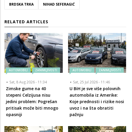
BRDSKA TRKA
NIHAD SEFERAGIĆ
RELATED ARTICLES
AUTOMOBILI
ZANIMLJIVOSTI
AUTOMOBILI
ZANIMLJIVOSTI
Sat, 8 Aug 2026 - 11:34
Sat, 25 Jul 2026 - 11:46
Zimske gume na 40
U BiH je sve više polovnih
stepeni Celzijusa nisu
automobila iz Amerike:
jedini problem: Pogrešan
Koje prednosti i rizike nosi
pritisak može biti mnogo
uvoz i na šta obratiti
opasniji
pažnju