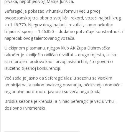
prvaka, nepobjedivog Matije Jurišića.
Seferagić je pokazao vrhunsku formu i već u prvoj
ovosezonskoj trci oborio svoj lični rekord, vozeći najbrži krug
za 1:46.770. Njegov drugi najbolji rezultat, samo nekoliko
hiljadinki sporiji – 1:46.850 – dodatno potvrđuje konstantnost i
napredak ovog talentovanog vozača.
U ekipnom plasmanu, njegov klub AK Župa Dubrovačka
također je zabilježio odličan rezultat – drugo mjesto, ali sa
istim brojem bodova kao i prvoplasirani tim, što govori o
izuzetno tijesnoj konkurenciji.
Već sada je jasno da Seferagić ulazi u sezonu sa visokim
ambicijama, a nakon ovakvog otvaranja, očekivanja domaće i
regionalne auto-moto javnosti su veća nego ikada.
Brdska sezona je krenula, a Nihad Seferagić je već u vrhu –
doslovno i vremenski.