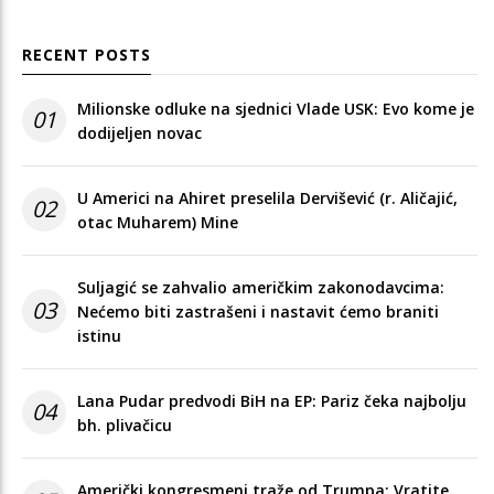
RECENT POSTS
Milionske odluke na sjednici Vlade USK: Evo kome je
01
dodijeljen novac
U Americi na Ahiret preselila Dervišević (r. Aličajić,
02
otac Muharem) Mine
Suljagić se zahvalio američkim zakonodavcima:
03
Nećemo biti zastrašeni i nastavit ćemo braniti
istinu
Lana Pudar predvodi BiH na EP: Pariz čeka najbolju
04
bh. plivačicu
Američki kongresmeni traže od Trumpa: Vratite