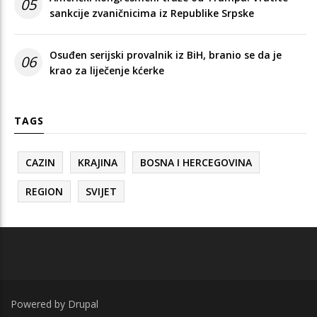
05
sankcije zvaničnicima iz Republike Srpske
Osuđen serijski provalnik iz BiH, branio se da je
06
krao za liječenje kćerke
TAGS
CAZIN
KRAJINA
BOSNA I HERCEGOVINA
REGION
SVIJET
Powered by
Drupal