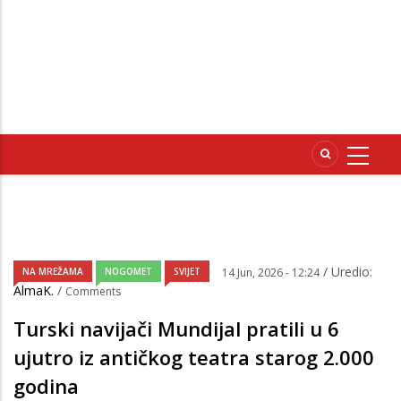
/ Uredio:
NA MREŽAMA
NOGOMET
SVIJET
14 Jun, 2026 - 12:24
AlmaK.
/
Comments
Turski navijači Mundijal pratili u 6
ujutro iz antičkog teatra starog 2.000
godina