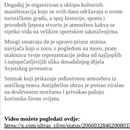
Događaj je organiziran u sklopu kulturnih
manifestacija koje se ovih dana održavaju u ovom
turističkom gradu, a spoj historije, sporta i
prirodnih ljepota stvorio je atmosferu kakva se
rijetko viđa na velikim sportskim takmičenjima.
Mnogi smatraju da je upravo prizor stotina
navijača koji u zoru, s pogledom na more, prate
utakmicu svoje reprezentacije jedna od najljepših
i najupečatljivijih slika dosadašnjeg dijela
Svjetskog prvenstva.
Snimak koji prikazuje jedinstvenu atmosferu iz
antičkog teatra Antiphellos ubrzo je postao viralan
na društvenim mrežama i privukao pažnju
korisnika širom svijeta.
Video možete pogledati ovdje:
https://x.com/ultras_clips/status/2066032846200803