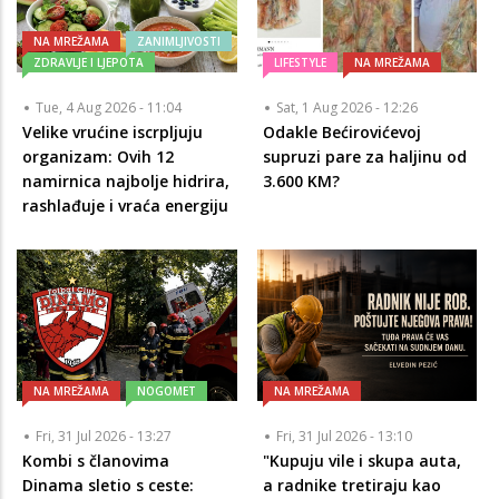
NA MREŽAMA
ZANIMLJIVOSTI
ZDRAVLJE I LJEPOTA
LIFESTYLE
NA MREŽAMA
Tue, 4 Aug 2026 - 11:04
Sat, 1 Aug 2026 - 12:26
Velike vrućine iscrpljuju
Odakle Bećirovićevoj
organizam: Ovih 12
supruzi pare za haljinu od
namirnica najbolje hidrira,
3.600 KM?
rashlađuje i vraća energiju
NA MREŽAMA
NOGOMET
NA MREŽAMA
Fri, 31 Jul 2026 - 13:27
Fri, 31 Jul 2026 - 13:10
Kombi s članovima
"Kupuju vile i skupa auta,
Dinama sletio s ceste:
a radnike tretiraju kao