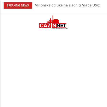
Milionske odluke na sjednici Vlade USK:
BREAKING NEWS
Evo kome je dodijeljen novac
Američki kongresmeni traže od Trumpa:
Vratite sankcije zvaničnicima iz
Republike Srpske
Lana Pudar predvodi BiH na EP: Pariz
čeka najbolju bh. plivačicu
Suljagić se zahvalio američkim
zakonodavcima: Nećemo biti zastrašeni
i nastavit ćemo braniti istinu
U Americi na Ahiret preselila Dervišević
(r. Aličajić, otac Muharem) Mine