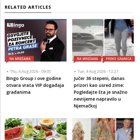
RELATED ARTICLES
NA MREŽAMA
NA MREŽAMA
PREKO GRANICA
Thu, 6 Aug 2026 - 09:05
Tue, 4 Aug 2026 - 12:27
Bingo Group i ove godine
Jučer 36 stepeni, danas
otvara vrata VIP događaja
prizori kao usred zime:
građanima
Pogledajte šta je snažno
nevrijeme napravilo u
Njemačkoj