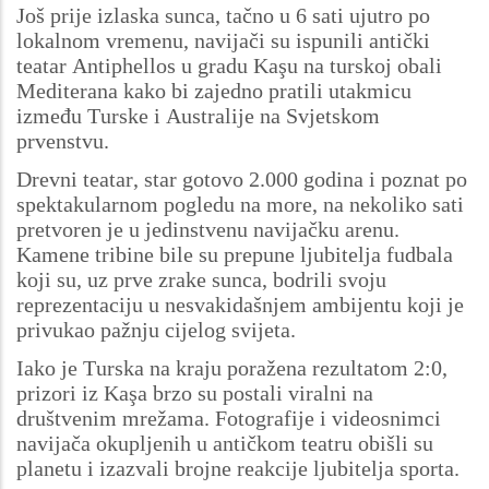
Još prije izlaska sunca, tačno u 6 sati ujutro po
lokalnom vremenu, navijači su ispunili antički
teatar Antiphellos u gradu Kaşu na turskoj obali
Mediterana kako bi zajedno pratili utakmicu
između Turske i Australije na Svjetskom
prvenstvu.
Drevni teatar, star gotovo 2.000 godina i poznat po
spektakularnom pogledu na more, na nekoliko sati
pretvoren je u jedinstvenu navijačku arenu.
Kamene tribine bile su prepune ljubitelja fudbala
koji su, uz prve zrake sunca, bodrili svoju
reprezentaciju u nesvakidašnjem ambijentu koji je
privukao pažnju cijelog svijeta.
Iako je Turska na kraju poražena rezultatom 2:0,
prizori iz Kaşa brzo su postali viralni na
društvenim mrežama. Fotografije i videosnimci
navijača okupljenih u antičkom teatru obišli su
planetu i izazvali brojne reakcije ljubitelja sporta.