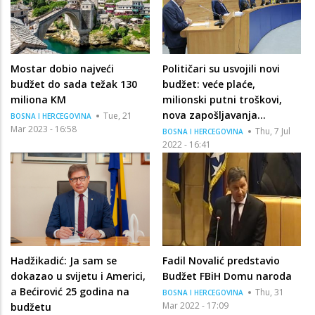
Mostar dobio najveći
Političari su usvojili novi
budžet do sada težak 130
budžet: veće plaće,
miliona KM
milionski putni troškovi,
nova zapošljavanja...
Tue, 21
BOSNA I HERCEGOVINA
Mar 2023 - 16:58
Thu, 7 Jul
BOSNA I HERCEGOVINA
2022 - 16:41
Hadžikadić: Ja sam se
Fadil Novalić predstavio
dokazao u svijetu i Americi,
Budžet FBiH Domu naroda
a Bećirović 25 godina na
Thu, 31
BOSNA I HERCEGOVINA
Mar 2022 - 17:09
budžetu