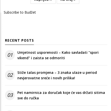
page
page
Subscribe to Budžet
RECENT POSTS
Umjetnost usporenosti – Kako savladati "spori
01
vikend" i zaista se odmoriti
Stiže talas promjena – 3 znaka ulaze u period
02
nevjerovatne sreće i novih prilika!
Pet namirnica za doručak koje će vas držati sitima
03
sve do ručka