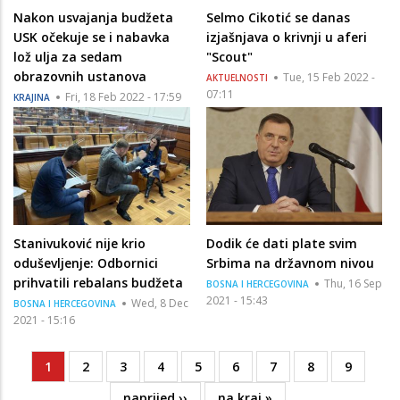
Nakon usvajanja budžeta
Selmo Cikotić se danas
USK očekuje se i nabavka
izjašnjava o krivnji u aferi
lož ulja za sedam
"Scout"
obrazovnih ustanova
Tue, 15 Feb 2022 -
AKTUELNOSTI
07:11
Fri, 18 Feb 2022 - 17:59
KRAJINA
Stanivuković nije krio
Dodik će dati plate svim
oduševljenje: Odbornici
Srbima na državnom nivou
prihvatili rebalans budžeta
Thu, 16 Sep
BOSNA I HERCEGOVINA
2021 - 15:43
Wed, 8 Dec
BOSNA I HERCEGOVINA
2021 - 15:16
Current
1
Page
2
Page
3
Page
4
Page
5
Page
6
Page
7
Page
8
Page
9
Pagination
page
Next
naprijed ››
Last
na kraj »