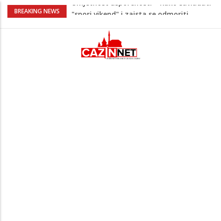
Maloljetnik u policijskoj stanici napao
BREAKING NEWS
policajca i oštetio vrata
Razmišljate koji automobil kupiti? Nova
Honda Civic dobila odlične ocjene
Pet namirnica za doručak koje će vas
držati sitima sve do ručka
Stiže talas promjena – 3 znaka ulaze u
period nevjerovatne sreće i novih prilika!
Umjetnost usporenosti – Kako savladati
"spori vikend" i zaista se odmoriti