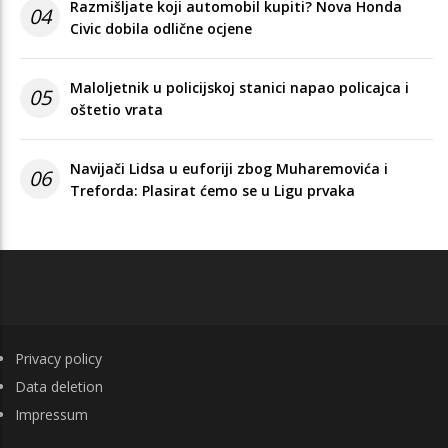
Razmišljate koji automobil kupiti? Nova Honda
04
Civic dobila odlične ocjene
Maloljetnik u policijskoj stanici napao policajca i
05
oštetio vrata
Navijači Lidsa u euforiji zbog Muharemovića i
06
Treforda: Plasirat ćemo se u Ligu prvaka
FOOTER
Privacy policy
Data deletion
Impressum