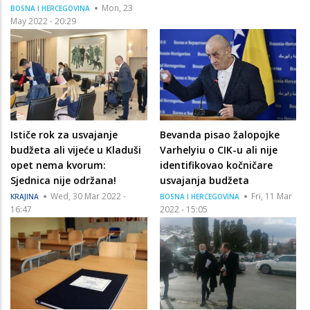
Mon, 23
BOSNA I HERCEGOVINA
May 2022 - 20:29
Ističe rok za usvajanje
Bevanda pisao žalopojke
budžeta ali vijeće u Kladuši
Varhelyiu o CIK-u ali nije
opet nema kvorum:
identifikovao kočničare
Sjednica nije održana!
usvajanja budžeta
Wed, 30 Mar 2022 -
Fri, 11 Mar
KRAJINA
BOSNA I HERCEGOVINA
16:47
2022 - 15:05