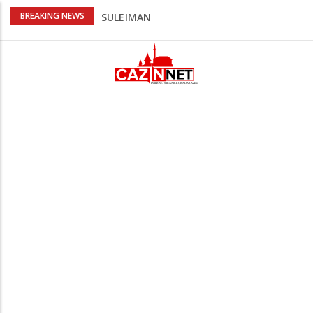
Kafa, umjetnost i Alajbegović: Juventus
BREAKING NEWS
objavio spektakularan video
Poznat termin dženaze NADAREVIĆ
ŠEFIKU
Na Ahiret preselila SAMARDŽIĆ (rođ.
Čizmić) AJIŠA
Na Ahiret preselila DERVIŠEVIĆ (rođ.
ALIČAJIĆ) MINE
Na Ahiret preselio ĆORALIĆ (Mahmut)
SULEJMAN