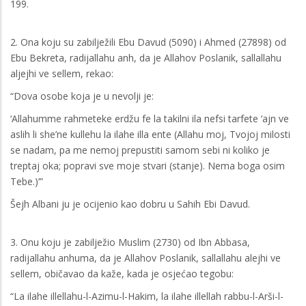
199.
2. Ona koju su zabilježili Ebu Davud (5090) i Ahmed (27898) od
Ebu Bekreta, radijallahu anh, da je Allahov Poslanik, sallallahu
aljejhi ve sellem, rekao:
“Dova osobe koja je u nevolji je:
‘Allahumme rahmeteke erdžu fe la takilni ila nefsi tarfete ‘ajn ve
aslih li she’ne kullehu la ilahe illa ente (Allahu moj, Tvojoj milosti
se nadam, pa me nemoj prepustiti samom sebi ni koliko je
treptaj oka; popravi sve moje stvari (stanje). Nema boga osim
Tebe.)’”
Šejh Albani ju je ocijenio kao dobru u Sahih Ebi Davud.
3. Onu koju je zabilježio Muslim (2730) od Ibn Abbasa,
radijallahu anhuma, da je Allahov Poslanik, sallallahu alejhi ve
sellem, običavao da kaže, kada je osjećao tegobu:
“La ilahe illellahu-l-Azimu-l-Hakim, la ilahe illellah rabbu-l-Arši-l-