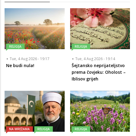
RELIGIJA
RELIGIJA
Tue, 4 Aug 2026 - 19:17
Tue, 4 Aug 2026 - 19:14
Ne budi nula!
Šejtansko neprijateljstvo
prema čovjeku: Oholost –
Iblisov grijeh
NA MREŽAMA
RELIGIJA
RELIGIJA