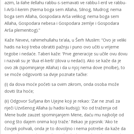
azim, la ilahe ilellahu rabbu-s-semavati ve rabbu-l-erd ve rabbu-
l-Arši-l-kerim (Nema boga sem Allaha, Silnog, Mudrog; nema
boga sem Allaha, Gospodara Arša velikog; nema boga sem
Allaha, Gospodara nebesa i Gospodara zemlje i Gospodara
Arša plemenitog).”
Kaže Nevevi, rahimehullahu te’ala, u Šerh Muslim: “Ovo je veliki
hadis na koji treba obratiti pažnju i puno ovo učiti u vrijeme
tegobe i nedaće. Taberi kaže: ‘Prve generacije su učile ovu dovu
i nazvali su je ‘dua el-kerb’ (dova u nedaći). Ako se kaže da je
ovo zik (spominjanje Allaha) i da u njoj nema dove (molbe), to
se može odgovoriti sa dvije poznate tačke:
(i) da dova moće početi sa ovim zikrom, onda osoba može
doviti šta hoće;
(ii) Odgovor Sufjana ibn Ujejne koji je rekao: ‘Zar ne znaš za
riječi Uzvišenog Allaha (u hadisi kudsijj): ‘Ko od traženja od
Mene bude zauzet spominjanjem Mene, daću mu najbolje od
onog što dajem onima koji traže.’ Rekao je pjesnik: ‘Ako te
čovjek pohvali, onda je to dovoljno i nema potrebe da kaže da