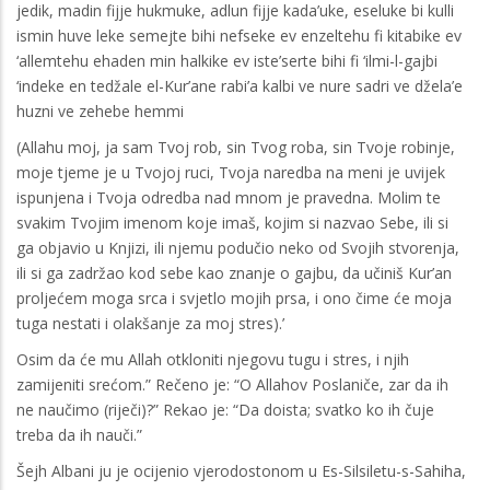
jedik, madin fijje hukmuke, adlun fijje kada’uke, eseluke bi kulli
ismin huve leke semejte bihi nefseke ev enzeltehu fi kitabike ev
‘allemtehu ehaden min halkike ev iste’serte bihi fi ‘ilmi-l-gajbi
‘indeke en tedžale el-Kur’ane rabi’a kalbi ve nure sadri ve džela’e
huzni ve zehebe hemmi
(Allahu moj, ja sam Tvoj rob, sin Tvog roba, sin Tvoje robinje,
moje tjeme je u Tvojoj ruci, Tvoja naredba na meni je uvijek
ispunjena i Tvoja odredba nad mnom je pravedna. Molim te
svakim Tvojim imenom koje imaš, kojim si nazvao Sebe, ili si
ga objavio u Knjizi, ili njemu podučio neko od Svojih stvorenja,
ili si ga zadržao kod sebe kao znanje o gajbu, da učiniš Kur’an
proljećem moga srca i svjetlo mojih prsa, i ono čime će moja
tuga nestati i olakšanje za moj stres).’
Osim da će mu Allah otkloniti njegovu tugu i stres, i njih
zamijeniti srećom.” Rečeno je: “O Allahov Poslaniče, zar da ih
ne naučimo (riječi)?” Rekao je: “Da doista; svatko ko ih čuje
treba da ih nauči.”
Šejh Albani ju je ocijenio vjerodostonom u Es-Silsiletu-s-Sahiha,