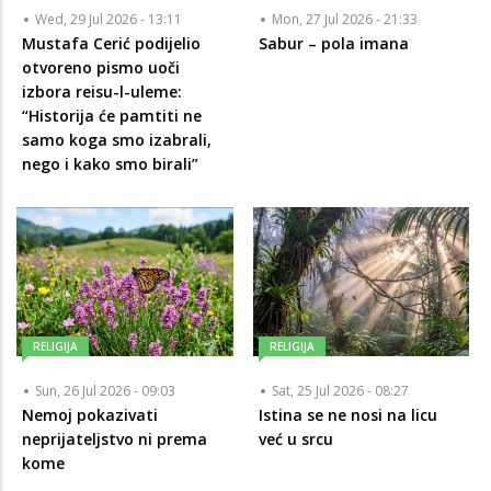
Wed, 29 Jul 2026 - 13:11
Mon, 27 Jul 2026 - 21:33
Mustafa Cerić podijelio
Sabur – pola imana
otvoreno pismo uoči
izbora reisu-l-uleme:
“Historija će pamtiti ne
samo koga smo izabrali,
nego i kako smo birali”
RELIGIJA
RELIGIJA
Sun, 26 Jul 2026 - 09:03
Sat, 25 Jul 2026 - 08:27
Nemoj pokazivati
Istina se ne nosi na licu
neprijateljstvo ni prema
već u srcu
kome