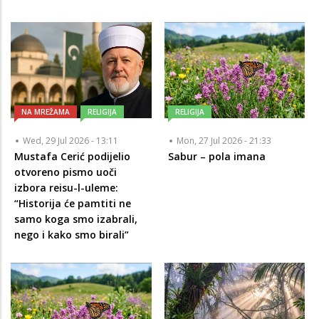
NA MREŽAMA
RELIGIJA
RELIGIJA
Wed, 29 Jul 2026 - 13:11
Mon, 27 Jul 2026 - 21:33
Mustafa Cerić podijelio
Sabur – pola imana
otvoreno pismo uoči
izbora reisu-l-uleme:
“Historija će pamtiti ne
samo koga smo izabrali,
nego i kako smo birali”