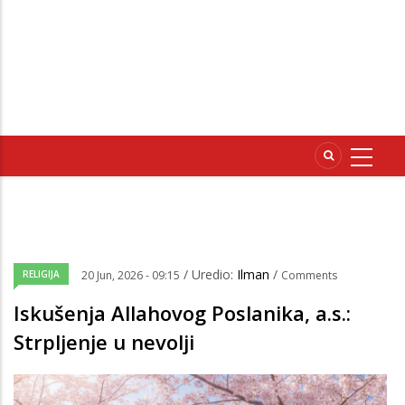
/ Uredio:
Ilman
/
RELIGIJA
20 Jun, 2026 - 09:15
Comments
Iskušenja Allahovog Poslanika, a.s.:
Strpljenje u nevolji