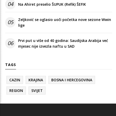
04
Na Ahiret preselio ŠUPUK (Refik) ŠEFIK
Zeljković se oglasio uoči početka nove sezone Wwin
05
lige
Prvi put u više od 40 godina: Saudijska Arabija već
06
mjesec nije izvezla naftu u SAD
TAGS
CAZIN
KRAJINA
BOSNA I HERCEGOVINA
REGION
SVIJET