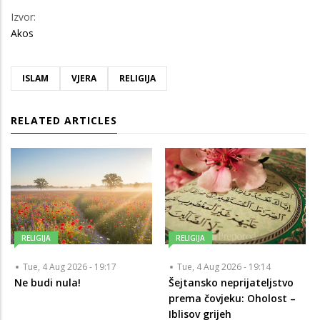
Izvor:
Akos
ISLAM
VJERA
RELIGIJA
RELATED ARTICLES
RELIGIJA
RELIGIJA
Tue, 4 Aug 2026 - 19:17
Tue, 4 Aug 2026 - 19:14
Ne budi nula!
Šejtansko neprijateljstvo
prema čovjeku: Oholost –
Iblisov grijeh