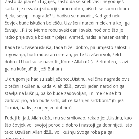
Zašto da plačeš i tuguješ, zašto da se snebivaš i negoduješ
kada ti je u svakoj situaciji samo dobro, pišu ti se samo dobra
djela, sevapi i nagrade? U hadisu se navodi: „Kad god neki
čovjek bude iskušan bolešću, Uzvišeni naredi melekima koji ga
čuvaju: „Pišite Mome robu svaki dan i svaku noć ono što je
radio prije svoje bolesti!“ (bilježi Ahmed, hadis je hasen-sahih)
Kada te Uzvišeni iskuša, tada ti želi dobro, pa umjesto žalosti i
tugovanja, budi radostan i sretan, jer te Uzvišeni voli, želi ti
dobro. U hadisu se navodi: „Kome Allah dž.š., želi dobro, stavi
ga na kušnju!“ (bilježi Buhari)
U drugom je hadisu zabilježeno: „Uistinu, veličina nagrade ovisi
o težini iskušenja. Kada Allah dž.š., zavoli jedan narod on ga
stavlja na kušnju, pa ko bude zadovoljan, i njime će se biti
zadovoljno, a ko bude srdit, bit će kažnjen srdžbom.“ (bilježi
Tirmizi, hadis je ocjenjen dobrim)
Fudajl b.Ijad, Allah dž.š., mu se smilovao, rekao je: „Uistinu, kao
što čovjek voli svojoj porodici dobro i nastoji ga doprinijeti, isto
tako Uzvišeni Allah dž.š., voli kušnju Svoga roba pa ga i