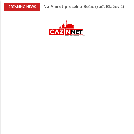
Na Ahiret preselila Bešić (rođ. Blažević)
BREAKING NEWS
Senija – Sena
Na Ahiret preselio ŠUPUK (Refik) ŠEFIK
Evo koje države su zasad za, a koje
protiv Infantina na izborima: Srbija i
Hrvatska se izjasnile
Majka Izeta Nanića progovorila nakon
obilježavanja godišnjice: "Doživjela sam
poniženje na mjestu gdje se odaje
počast mom sinu"
Novi detalji ubistva u Bosanskoj Krupi:
Nezvanično, osumnjičena supruga
ubijenog