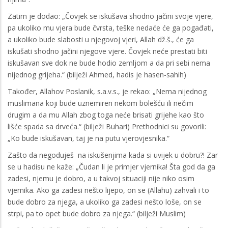
Zatim je dodao: „Čovjek se iskušava shodno jačini svoje vjere,
pa ukoliko mu vjera bude čvrsta, teške nedaće će ga pogađati,
a ukoliko bude slabosti u njegovoj vjeri, Allah dž.š., će ga
iskušati shodno jačini njegove vjere. Čovjek neće prestati biti
iskušavan sve dok ne bude hodio zemljom a da pri sebi nema
nijednog grijeha.“ (bilježi Ahmed, hadis je hasen-sahih)
Također, Allahov Poslanik, s.a.v.s., je rekao: „Nema nijednog
muslimana koji bude uznemiren nekom bolešću ili nečim
drugim a da mu Allah zbog toga neće brisati grijehe kao što
lišće spada sa drveća.“ (bilježi Buhari) Prethodnici su govorili:
„Ko bude iskušavan, taj je na putu vjerovjesnika.“
Zašto da negoduješ na iskušenjima kada si uvijek u dobru?! Zar
se u hadisu ne kaže: „Čudan li je primjer vjernika! Šta god da ga
zadesi, njemu je dobro, a u takvoj situaciji nije niko osim
vjernika. Ako ga zadesi nešto lijepo, on se (Allahu) zahvali i to
bude dobro za njega, a ukoliko ga zadesi nešto loše, on se
strpi, pa to opet bude dobro za njega.“ (bilježi Muslim)