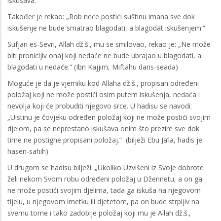
iskušava.“
Također je rekao: „Rob neće postići suštinu imana sve dok
iskušenje ne bude smatrao blagodati, a blagodat iskušenjem.“
Sufjan es-Sevri, Allah dž.š., mu se smilovao, rekao je: „Ne može
biti pronicljiv onaj koji nedaće ne bude ubrajao u blagodati, a
blagodati u nedaće.“ (Ibn Kajjim, Miftahu daris-seada)
Moguće je da je vjerniku kod Allaha dž.š., propisan određeni
položaj koji ne može postići osim putem iskušenja, nedaća i
nevolja koji će probuditi njegovo srce. U hadisu se navodi:
„Uistinu je čovjeku određen položaj koji ne može postići svojim
djelom, pa se neprestano iskušava onim što prezire sve dok
time ne postigne propisani položaj.“ (bilježi Ebu Ja’la, hadis je
hasen-sahih)
U drugom se hadisu bilježi: „Ukoliko Uzvišeni iz Svoje dobrote
želi nekom Svom robu određeni položaj u Džennetu, a on ga
ne može postići svojim djelima, tada ga iskuša na njegovom
tijelu, u njegovom imetku ili djetetom, pa on bude strpljiv na
svemu tome i tako zadobije položaj koji mu je Allah dž.š.,