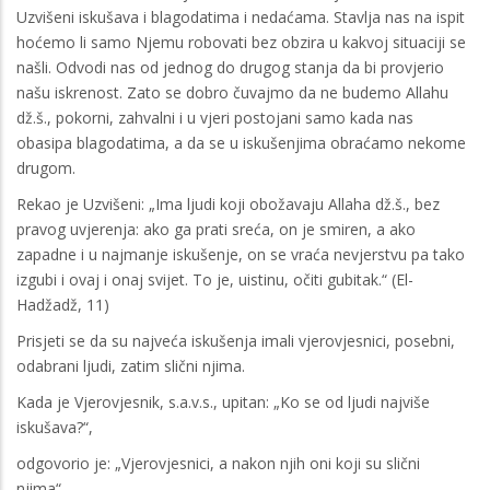
Uzvišeni iskušava i blagodatima i nedaćama. Stavlja nas na ispit
hoćemo li samo Njemu robovati bez obzira u kakvoj situaciji se
našli. Odvodi nas od jednog do drugog stanja da bi provjerio
našu iskrenost. Zato se dobro čuvajmo da ne budemo Allahu
dž.š., pokorni, zahvalni i u vjeri postojani samo kada nas
obasipa blagodatima, a da se u iskušenjima obraćamo nekome
drugom.
Rekao je Uzvišeni: „Ima ljudi koji obožavaju Allaha dž.š., bez
pravog uvjerenja: ako ga prati sreća, on je smiren, a ako
zapadne i u najmanje iskušenje, on se vraća nevjerstvu pa tako
izgubi i ovaj i onaj svijet. To je, uistinu, očiti gubitak.“ (El-
Hadžadž, 11)
Prisjeti se da su najveća iskušenja imali vjerovjesnici, posebni,
odabrani ljudi, zatim slični njima.
Kada je Vjerovjesnik, s.a.v.s., upitan: „Ko se od ljudi najviše
iskušava?“,
odgovorio je: „Vjerovjesnici, a nakon njih oni koji su slični
njima“.