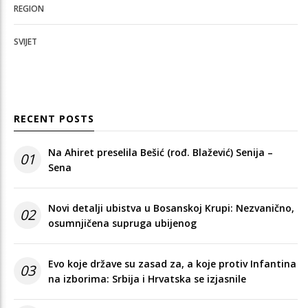
REGION
SVIJET
RECENT POSTS
Na Ahiret preselila Bešić (rođ. Blažević) Senija –
01
Sena
Novi detalji ubistva u Bosanskoj Krupi: Nezvanično,
02
osumnjičena supruga ubijenog
Evo koje države su zasad za, a koje protiv Infantina
03
na izborima: Srbija i Hrvatska se izjasnile