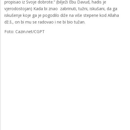
propisao iz Svoje dobrote.“ (bilježi Ebu Davud, hadis je
vjerodostojan) Kada bi znao zabrinuti, tužni, iskušani, da ga
iskušenje koje ga je pogodilo diže na više stepene kod Allaha
dž.š., on bi mu se radovao i ne bi bio tužan.
Foto: Cazin.net/CGPT