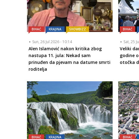
BIHAĆ
KRAJINA
SHOWBIZZ
BIHAĆ
Sun, 26 Jul 2026 - 10:14
Sat, 25 J
Alen Islamović nakon kritika zbog
Veliki d
nastupa 11. jula: Nekad sam
godine o
prinuđen da pjevam na datume smrti
otočka 
roditelja
BIHAĆ
KRAJINA
BIHAĆ