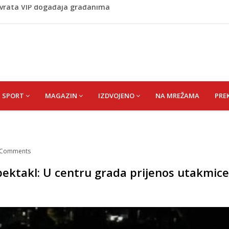
Budvi nakon kultnog zamaha nogom: "Nisi bio na njenom
(HUSEIN) HUSEIN-BEKTAŠ
lila Ljubunčić (Enver) Aldina
 vrata VIP događaja građanima
SPORT
MAGAZIN
IZDVOJENO
NA MREŽAMA
PRE
Comments
ektakl: U centru grada prijenos utakmice