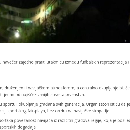
jedu navečer zajedno pratiti utakmicu između fudbalskih reprezentacija 
m, druženjem i navijačkom atmosferom, a centralno okupljanje bit će
ti jedan od najiščekivanijih susreta prvenstva.
u sportu i okupljanje građana svih generacija. Organizatori ističu da j
ji sportskog fair-playa, bez obzira na navijačke simpatije.
rtska povezanost navijača iz različitih gradova regije, koja je poslje
sportskih događaja.