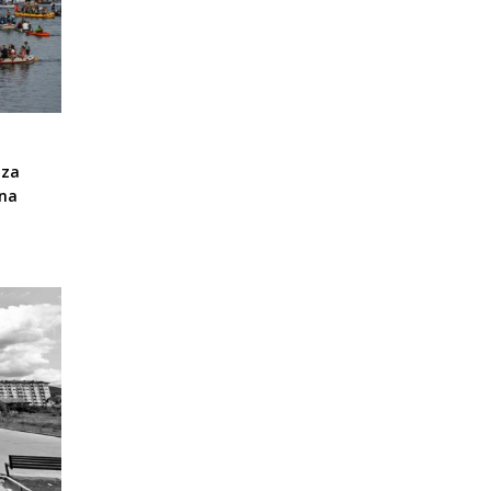
 za
Una