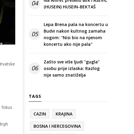
Na Ahiret preselio BEKTAŠEVIĆ
04
(HUSEIN) HUSEIN-BEKTAŠ
Lepa Brena pala na koncertu u
Budvi nakon kultnog zamaha
05
nogom: "Nisi bio na njenom
koncertu ako nije pala"
Zašto sve više ljudi "gugla"
Hrvatske
06
osobu prije izlaska: Razlog
nije samo znatiželja
TAGS
e fokus
CAZIN
KRAJINA
dnjih
BOSNA I HERCEGOVINA