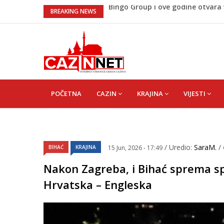
Sarajevo ipak u Mostaru igra
BREAKING NEWS
Lepa Brena pala na koncertu u 
koncertu ako nije pala"
Na Ahiret preselio BEKTAŠEVIĆ 
Ugašena mladost: Na Ahiret prese
Bingo Group i ove godine otvara
MAIN
NAVIGATION
POČETNA
CAZIN
KRAJINA
VIJESTI
/ Uredio:
SaraM.
/
BIHAĆ
KRAJINA
15 Jun, 2026 - 17:49
Nakon Zagreba, i Bihać sprema sp
Hrvatska – Engleska