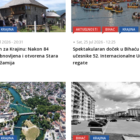
KRAJINA
AKTUELNOSTI
BIHAĆ
KRAJINA
ul 2026 - 20:31
Sat, 25 Jul 2026 - 12:25
an za Krajinu: Nakon 84
Spektakularan doček u Bihaću
bnovljena i otvorena Stara
učesnike 52. Internacionalne 
džamija
regate
KRAJINA
BIHAĆ
KRAJINA