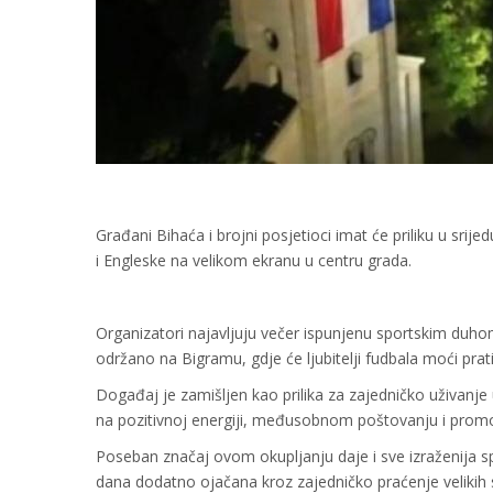
Građani Bihaća i brojni posjetioci imat će priliku u sri
i Engleske na velikom ekranu u centru grada.
Organizatori najavljuju večer ispunjenu sportskim duho
održano na Bigramu, gdje će ljubitelji fudbala moći prati
Događaj je zamišljen kao prilika za zajedničko uživanje 
na pozitivnoj energiji, međusobnom poštovanju i promoci
Poseban značaj ovom okupljanju daje i sve izraženija spo
dana dodatno ojačana kroz zajedničko praćenje velikih 