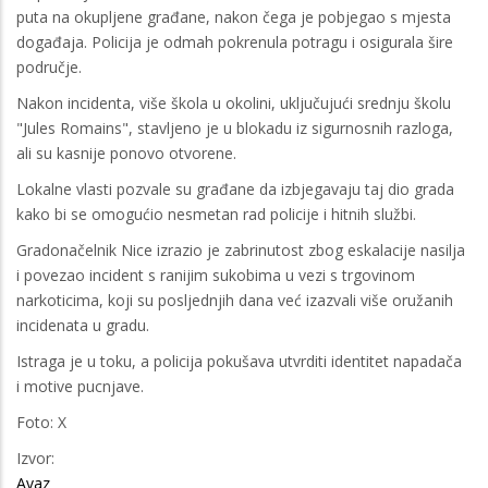
puta na okupljene građane, nakon čega je pobjegao s mjesta
događaja. Policija je odmah pokrenula potragu i osigurala šire
područje.
Nakon incidenta, više škola u okolini, uključujući srednju školu
"Jules Romains", stavljeno je u blokadu iz sigurnosnih razloga,
ali su kasnije ponovo otvorene.
Lokalne vlasti pozvale su građane da izbjegavaju taj dio grada
kako bi se omogućio nesmetan rad policije i hitnih službi.
Gradonačelnik Nice izrazio je zabrinutost zbog eskalacije nasilja
i povezao incident s ranijim sukobima u vezi s trgovinom
narkoticima, koji su posljednjih dana već izazvali više oružanih
incidenata u gradu.
Istraga je u toku, a policija pokušava utvrditi identitet napadača
i motive pucnjave.
Foto: X
Izvor:
Avaz