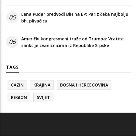
Lana Pudar predvodi BiH na EP: Pariz čeka najbolju
05
bh. plivačicu
Američki kongresmeni traže od Trumpa: Vratite
06
sankcije zvaničnicima iz Republike Srpske
TAGS
CAZIN
KRAJINA
BOSNA I HERCEGOVINA
REGION
SVIJET