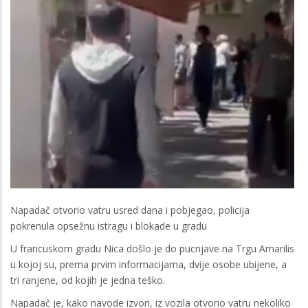
Napadač otvorio vatru usred dana i pobjegao, policija
pokrenula opsežnu istragu i blokade u gradu
U francuskom gradu Nica došlo je do pucnjave na Trgu Amarilis
u kojoj su, prema prvim informacijama, dvije osobe ubijene, a
tri ranjene, od kojih je jedna teško.
Napadač je, kako navode izvori, iz vozila otvorio vatru nekoliko