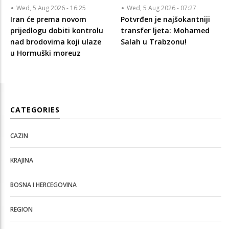
Wed, 5 Aug 2026 - 16:25
Wed, 5 Aug 2026 - 07:27
Iran će prema novom
Potvrđen je najšokantniji
prijedlogu dobiti kontrolu
transfer ljeta: Mohamed
nad brodovima koji ulaze
Salah u Trabzonu!
u Hormuški moreuz
CATEGORIES
CAZIN
KRAJINA
BOSNA I HERCEGOVINA
REGION