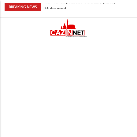
U Americi na Ahiret preselila Dervišević
BREAKING NEWS
(r. Aličajić, otac Muharem) Mine
Milionske odluke na sjednici Vlade USK:
Evo kome je dodijeljen novac
Američki kongresmeni traže od Trumpa:
Vratite sankcije zvaničnicima iz
Republike Srpske
Lana Pudar predvodi BiH na EP: Pariz
čeka najbolju bh. plivačicu
Na Ahiret preselio Veladžić (Abid)
Muhamed