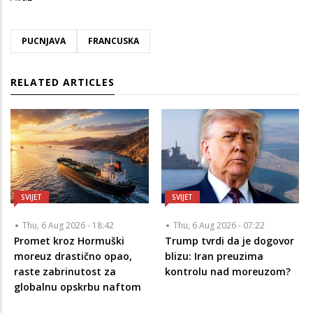
PUCNJAVA
FRANCUSKA
RELATED ARTICLES
SVIJET
SVIJET
Thu, 6 Aug 2026 - 18:42
Thu, 6 Aug 2026 - 07:22
Promet kroz Hormuški
Trump tvrdi da je dogovor
moreuz drastično opao,
blizu: Iran preuzima
raste zabrinutost za
kontrolu nad moreuzom?
globalnu opskrbu naftom