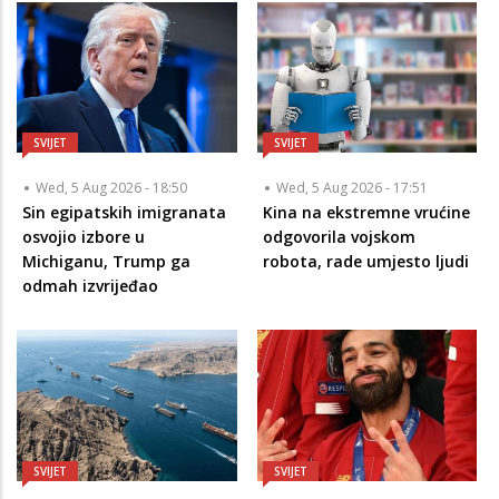
SVIJET
SVIJET
Wed, 5 Aug 2026 - 18:50
Wed, 5 Aug 2026 - 17:51
Sin egipatskih imigranata
Kina na ekstremne vrućine
osvojio izbore u
odgovorila vojskom
Michiganu, Trump ga
robota, rade umjesto ljudi
odmah izvrijeđao
SVIJET
SVIJET