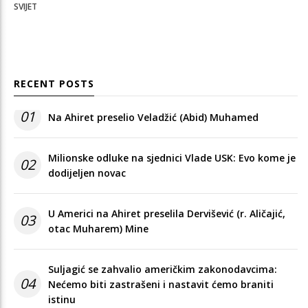
SVIJET
RECENT POSTS
01
Na Ahiret preselio Veladžić (Abid) Muhamed
Milionske odluke na sjednici Vlade USK: Evo kome je
02
dodijeljen novac
U Americi na Ahiret preselila Dervišević (r. Aličajić,
03
otac Muharem) Mine
Suljagić se zahvalio američkim zakonodavcima:
04
Nećemo biti zastrašeni i nastavit ćemo braniti
istinu