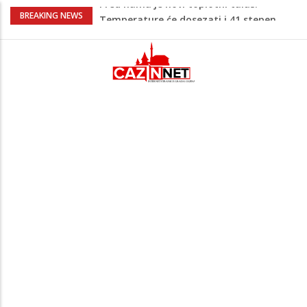
Pojačan saobraćaj i gužve na granicama:
BREAKING NEWS
Na pojedinim prijelazima kolone već od
jutarnjih sati
Teška saobraćajna nesreća u Cazinu,
policija na mjestu događaja
Ovo je 24-godišnji mladić koji je izgubio
život u rijeci Krivaji kod Zavidovića
Na Ahiret preselio LJUBIJANKIĆ (Hasan)
REDŽEP
Pred nama je novi toplotni talas:
Temperature će dosezati i 41 stepen