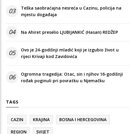
Teška saobraćajna nesreća u Cazinu, policija na
03
mjestu događaja
04
Na Ahiret preselio LJUBIJANKIĆ (Hasan) REDŽEP
Ovo je 24-godišnji mladić koji je izgubio život u
05
rijeci Krivaji kod Zavidovića
Ogromna tragedija: Otac, sin i njihov 16-godišnji
06
rođak poginuli pri povratku u Njemačku
TAGS
CAZIN
KRAJINA
BOSNA I HERCEGOVINA
REGION
SVIJET