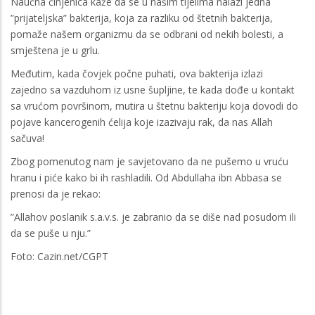
Naučna činjenica kaže da se u našim tijelima nalazi jedna
”prijateljska” bakterija, koja za razliku od štetnih bakterija,
pomaže našem organizmu da se odbrani od nekih bolesti, a
smještena je u grlu.
Međutim, kada čovjek počne puhati, ova bakterija izlazi
zajedno sa vazduhom iz usne šupljine, te kada dođe u kontakt
sa vrućom površinom, mutira u štetnu bakteriju koja dovodi do
pojave kancerogenih ćelija koje izazivaju rak, da nas Allah
sačuva!
Zbog pomenutog nam je savjetovano da ne pušemo u vruću
hranu i piće kako bi ih rashladili. Od Abdullaha ibn Abbasa se
prenosi da je rekao:
”Allahov poslanik s.a.v.s. je zabranio da se diše nad posudom ili
da se puše u nju.”
Foto: Cazin.net/CGPT