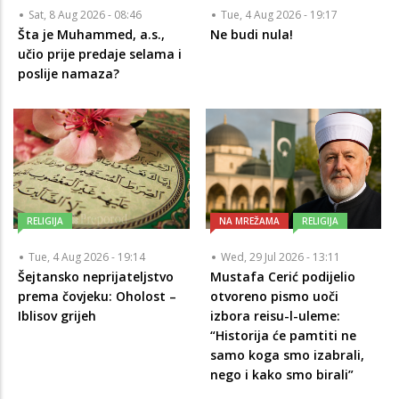
Sat, 8 Aug 2026 - 08:46
Tue, 4 Aug 2026 - 19:17
Šta je Muhammed, a.s.,
Ne budi nula!
učio prije predaje selama i
poslije namaza?
RELIGIJA
NA MREŽAMA
RELIGIJA
Tue, 4 Aug 2026 - 19:14
Wed, 29 Jul 2026 - 13:11
Šejtansko neprijateljstvo
Mustafa Cerić podijelio
prema čovjeku: Oholost –
otvoreno pismo uoči
Iblisov grijeh
izbora reisu-l-uleme:
“Historija će pamtiti ne
samo koga smo izabrali,
nego i kako smo birali”