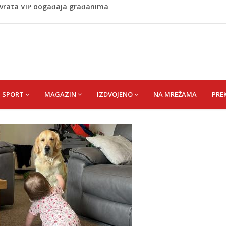
 1 kolu Premijer lige BiH
Budvi nakon kultnog zamaha nogom: "Nisi bio na njenom
(HUSEIN) HUSEIN-BEKTAŠ
 vrata VIP događaja građanima
SPORT
MAGAZIN
IZDVOJENO
NA MREŽAMA
PRE