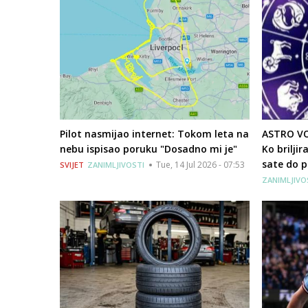
Pilot nasmijao internet: Tokom leta na
ASTRO V
nebu ispisao poruku "Dosadno mi je"
Ko brilji
sate do 
Tue, 14 Jul 2026 - 07:53
SVIJET
ZANIMLJIVOSTI
ZANIMLJIVO