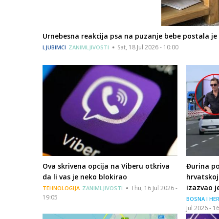
Urnebesna reakcija psa na puzanje bebe postala je 
Sat, 18 Jul 2026 - 10:00
LJUBIMCI
ZANIMLJIVOSTI
Ova skrivena opcija na Viberu otkriva
Đurina po
da li vas je neko blokirao
hrvatskoj
izazvao j
Thu, 16 Jul 2026 -
TEHNOLOGIJA
ZANIMLJIVOSTI
19:05
BOSNA I HE
Jul 2026 - 1