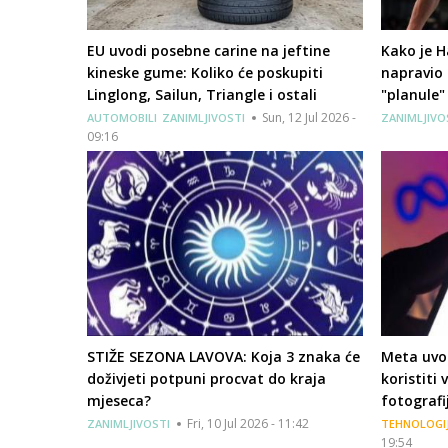
EU uvodi posebne carine na jeftine
Kako je H
kineske gume: Koliko će poskupiti
napravio 
Linglong, Sailun, Triangle i ostali
"planule"
Sun, 12 Jul 2026 -
AUTOMOBILI
ZANIMLJIVOSTI
ZANIMLJIVO
09:16
STIŽE SEZONA LAVOVA: Koja 3 znaka će
Meta uvod
doživjeti potpuni procvat do kraja
koristiti
mjeseca?
fotografi
Fri, 10 Jul 2026 - 11:42
ZANIMLJIVOSTI
TEHNOLOGI
19:54