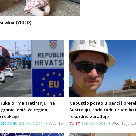
viralna (VIDEO)
ruka o "maltretiranju" na
Napustio posao u banci i presel
 granici obići će region,
Australiju, sada radi u rudniku 
e reakcije
rekordno zarađuje
Wed, 15
Wed, 15 Jul 20
RCEGOVINA
ZANIMLJIVOSTI
SVIJET
ZANIMLJIVOSTI
6:16