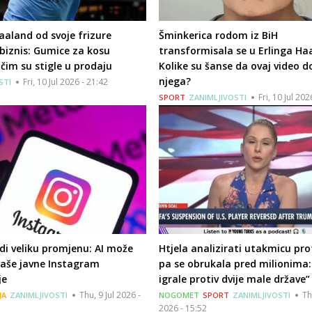
aaland od svoje frizure
Šminkerica rodom iz BiH
biznis: Gumice za kosu
transformisala se u Erlinga Ha
 čim su stigle u prodaju
Kolike su šanse da ovaj video 
njega?
Fri, 10 Jul 2026 - 21:42
STI
Fri, 10 Jul 202
SPORT
ZANIMLJIVOSTI
i veliku promjenu: AI može
Htjela analizirati utakmicu prot
 vaše javne Instagram
pa se obrukala pred milionima:
je
igrale protiv dvije male države”
Thu, 9 Jul 2026 -
Th
JA
ZANIMLJIVOSTI
NOGOMET
SPORT
ZANIMLJIVOSTI
2026 - 15:52