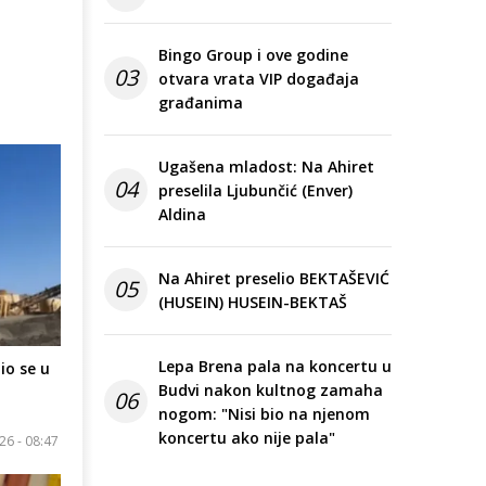
Bingo Group i ove godine
03
otvara vrata VIP događaja
građanima
Ugašena mladost: Na Ahiret
04
preselila Ljubunčić (Enver)
Aldina
Na Ahiret preselio BEKTAŠEVIĆ
05
(HUSEIN) HUSEIN-BEKTAŠ
Lepa Brena pala na koncertu u
io se u
Budvi nakon kultnog zamaha
i
06
nogom: "Nisi bio na njenom
koncertu ako nije pala"
26 - 08:47