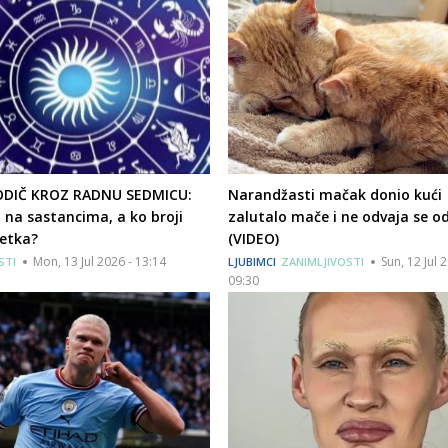
ODIČ KROZ RADNU SEDMICU:
Narandžasti mačak donio kući
ra na sastancima, a ko broji
zalutalo mače i ne odvaja se o
petka?
(VIDEO)
Mon, 13 Jul 2026 - 13:14
Sun, 12 Jul 
STI
LJUBIMCI
ZANIMLJIVOSTI
09:30