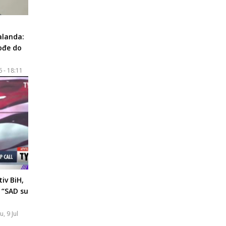
alanda:
dođe do
6 - 18:11
iv BiH,
 “SAD su
u, 9 Jul