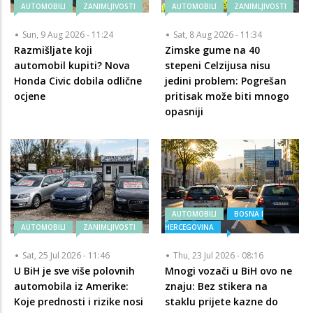
AUTOMOBILI
ZANIMLJIVOSTI
AUTOMOBILI
ZANIMLJIVOSTI
Sun, 9 Aug 2026 - 11:24
Sat, 8 Aug 2026 - 11:34
Razmišljate koji
Zimske gume na 40
automobil kupiti? Nova
stepeni Celzijusa nisu
Honda Civic dobila odlične
jedini problem: Pogrešan
ocjene
pritisak može biti mnogo
opasniji
AUTOMOBILI
BOSNA I
AUTOMOBILI
ZANIMLJIVOSTI
HERCEGOVINA
Sat, 25 Jul 2026 - 11:46
Thu, 23 Jul 2026 - 08:16
U BiH je sve više polovnih
Mnogi vozači u BiH ovo ne
automobila iz Amerike:
znaju: Bez stikera na
Koje prednosti i rizike nosi
staklu prijete kazne do