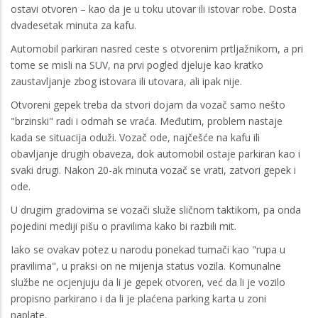
ostavi otvoren – kao da je u toku utovar ili istovar robe. Dosta
dvadesetak minuta za kafu.
Automobil parkiran nasred ceste s otvorenim prtljažnikom, a pri
tome se misli na SUV, na prvi pogled djeluje kao kratko
zaustavljanje zbog istovara ili utovara, ali ipak nije.
Otvoreni gepek treba da stvori dojam da vozač samo nešto
"brzinski" radi i odmah se vraća. Međutim, problem nastaje
kada se situacija oduži. Vozač ode, najčešće na kafu ili
obavljanje drugih obaveza, dok automobil ostaje parkiran kao i
svaki drugi. Nakon 20-ak minuta vozač se vrati, zatvori gepek i
ode.
U drugim gradovima se vozači služe sličnom taktikom, pa onda
pojedini mediji pišu o pravilima kako bi razbili mit.
Iako se ovakav potez u narodu ponekad tumači kao "rupa u
pravilima", u praksi on ne mijenja status vozila. Komunalne
službe ne ocjenjuju da li je gepek otvoren, već da li je vozilo
propisno parkirano i da li je plaćena parking karta u zoni
naplate.