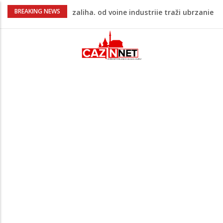
U FBiH nema jedinstvene evidencije o
BREAKING NEWS
povučenom mesu, inspektori za pola
godine izrekli 48.000 KM kazni
Temperature danas do 38 stepeni: U
dijelovima BiH moguća kratkotrajna kiša
Netanyahu definitivno odbio plan SAD-a:
Nema povlačenja dok Hamas ne položi
oružje
Nema lijeka u onome što je zabranjeno
Pentagon zabrinut zbog smanjenih
zaliha, od vojne industrije traži ubrzanje
proizvodnje