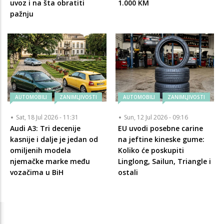
uvoz i na šta obratiti
1.000 KM
pažnju
AUTOMOBILI
ZANIMLJIVOSTI
AUTOMOBILI
ZANIMLJIVOSTI
Sat, 18 Jul 2026 - 11:31
Sun, 12 Jul 2026 - 09:16
Audi A3: Tri decenije
EU uvodi posebne carine
kasnije i dalje je jedan od
na jeftine kineske gume:
omiljenih modela
Koliko će poskupiti
njemačke marke među
Linglong, Sailun, Triangle i
vozačima u BiH
ostali