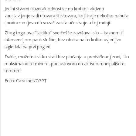
Jedini stvarni izuzetak odnosi se na kratko i aktivno
zaustavljanje radi utovara ili istovara, koji traje nekoliko minuta
i podrazumijeva da vozač zaista učestvuje u toj radnji.
Zbog toga ova "taktika" sve češće završava isto – kaznom ili
intervencijom pauk službe, bez obzira na to koliko uvjerljivo
izgledala na prvi pogled.
Dakle, možete kratko stati bez plaćanja u predviđenoj zoni, i to
maksimalno tri minute, pod uslovom da aktivno manipulišete
teretom.
Foto: Cazin.net/CGPT