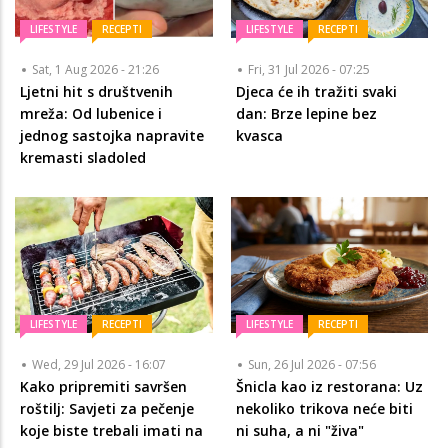
LIFESTYLE
RECEPTI
LIFESTYLE
RECEPTI
Sat, 1 Aug 2026 - 21:26
Fri, 31 Jul 2026 - 07:25
Ljetni hit s društvenih
Djeca će ih tražiti svaki
mreža: Od lubenice i
dan: Brze lepine bez
jednog sastojka napravite
kvasca
kremasti sladoled
LIFESTYLE
RECEPTI
LIFESTYLE
RECEPTI
Wed, 29 Jul 2026 - 16:07
Sun, 26 Jul 2026 - 07:56
Kako pripremiti savršen
Šnicla kao iz restorana: Uz
roštilj: Savjeti za pečenje
nekoliko trikova neće biti
koje biste trebali imati na
ni suha, a ni "živa"