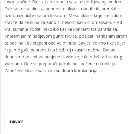
lovor i začine. Dinstajte oko pola sata uz podlijevanje vodom.
Dok se meso dinsta, pripremite tikvice, operite ih, prerežite
uzduž i izdubite malom kašikom. Meso tikvice koje ste izdubili
stavite da se kuha zajedno s mesom kako bi omekšalo. Pred
kraj kuhanja dodati nekoliko kašika koncentrata paradajza.
Pripremljenim nadjevom puniti tikvice, posipati naribanim sirom
te peći na 180 stepeni oko 40 minuta. Savjet: Volimo tikvice jer
ih je moguće pripremiti na bezbroj ukusnih načina. Danas
donosimo recept za punjene tikvice koje će oduševiti svakog
gurmana. One se preporučuju kuhane i pečene na roštilju.
Zapečene tikvice sa sirom su dobra kombinacija.
TIKVICE