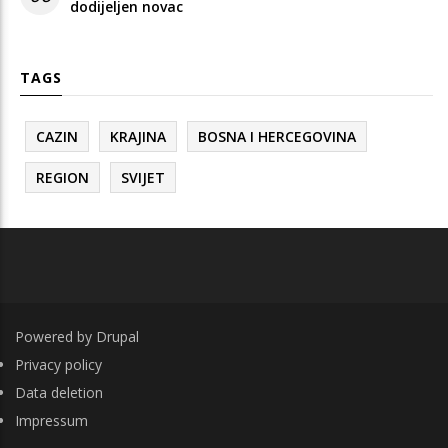
dodijeljen novac
TAGS
CAZIN
KRAJINA
BOSNA I HERCEGOVINA
REGION
SVIJET
Powered by
Drupal
FOOTER
Privacy policy
Data deletion
Impressum