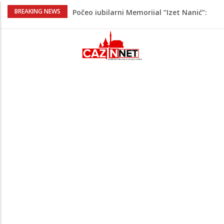
Počeo jubilarni Memorijal “Izet Nanić”:
BREAKING NEWS
Bužim devet dana u znaku futsala i
sjećanja.
Evo šta piše u zahtjevu za ponovno
uvođenje sankcija političarima u RS-u
Četvrto ljeto zaredom Trg slobode
postaje Naše mjesto - Bingo Ljetno kino
Tuzla
Na Ahiret preselio Veladžić (Abid)
Muhamed
Na Ahiret preselila Rekić (Balić) Asima