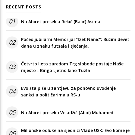
RECENT POSTS
01
Na Ahiret preselila Rekić (Balić) Asima
Počeo jubilarni Memorijal “Izet Nanić”: Bužim devet
02
dana u znaku futsala i sjećanja.
Četvrto ljeto zaredom Trg slobode postaje Naše
03
mjesto - Bingo Ljetno kino Tuzla
Evo šta piše u zahtjevu za ponovno uvođenje
04
sankcija političarima u RS-u
05
Na Ahiret preselio Veladžić (Abid) Muhamed
Milionske odluke na sjednici Vlade USK: Evo kome je
06