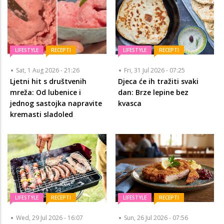
LIFESTYLE
RECEPTI
LIFESTYLE
RECEPTI
Sat, 1 Aug 2026 - 21:26
Fri, 31 Jul 2026 - 07:25
Ljetni hit s društvenih
Djeca će ih tražiti svaki
mreža: Od lubenice i
dan: Brze lepine bez
jednog sastojka napravite
kvasca
kremasti sladoled
LIFESTYLE
RECEPTI
LIFESTYLE
RECEPTI
Wed, 29 Jul 2026 - 16:07
Sun, 26 Jul 2026 - 07:56