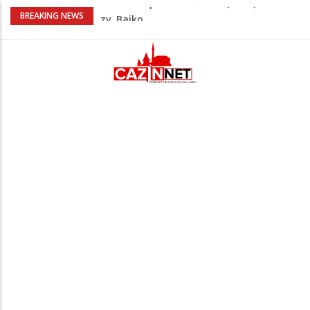
Nakon velikih vrućina u BiH stiže kiša
BREAKING NEWS
Rekordnih 20,3 miliona KM ide za
zapošljavanje i očuvanje radnih mjesta
Dok Evropa ostavlja cigarete, Hrvati
puše sve više: Treći su u cijeloj EU
Radnici više neće morati na sunce po
najvećoj vrućini: Inspektori obilaze
gradilišta
Na Ahiret preselio Ćoralić (Asim) Ibrahim
zv. Bajko