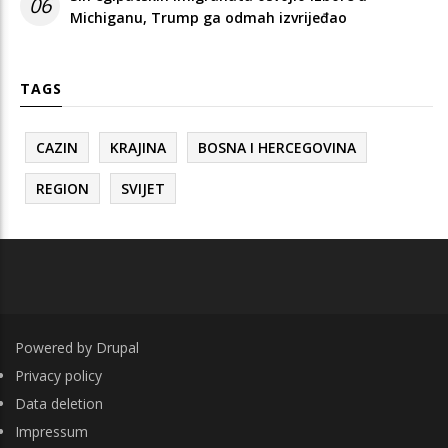
06
Michiganu, Trump ga odmah izvrijeđao
TAGS
CAZIN
KRAJINA
BOSNA I HERCEGOVINA
REGION
SVIJET
Powered by
Drupal
FOOTER
Privacy policy
Data deletion
Impressum