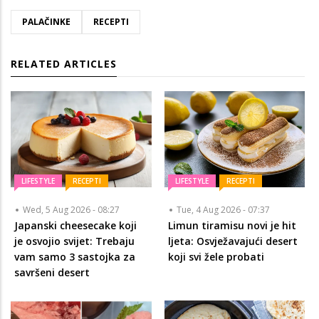
PALAČINKE
RECEPTI
RELATED ARTICLES
LIFESTYLE
RECEPTI
LIFESTYLE
RECEPTI
Wed, 5 Aug 2026 - 08:27
Tue, 4 Aug 2026 - 07:37
Japanski cheesecake koji
Limun tiramisu novi je hit
je osvojio svijet: Trebaju
ljeta: Osvježavajući desert
vam samo 3 sastojka za
koji svi žele probati
savršeni desert