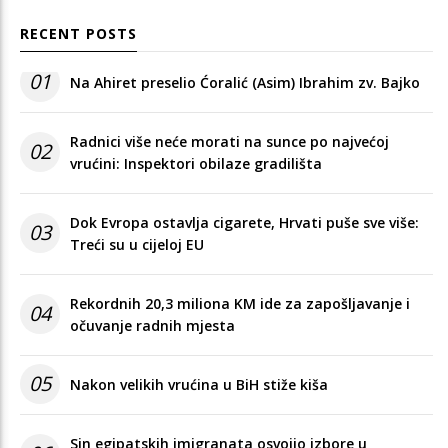
RECENT POSTS
01
Na Ahiret preselio Ćoralić (Asim) Ibrahim zv. Bajko
Radnici više neće morati na sunce po najvećoj
02
vrućini: Inspektori obilaze gradilišta
Dok Evropa ostavlja cigarete, Hrvati puše sve više:
03
Treći su u cijeloj EU
Rekordnih 20,3 miliona KM ide za zapošljavanje i
04
očuvanje radnih mjesta
05
Nakon velikih vrućina u BiH stiže kiša
Sin egipatskih imigranata osvojio izbore u