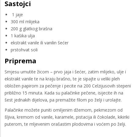
Sastojci
1 jaje
300 ml mlijeka
200 g glatkog brašna
1 kašika ulja
ekstrakt vanile ili vanilin šećer
prstohvat soli
Priprema
Smjesu umutite žicom – prvo jaja i šećer, zatim mlijeko, ulje i
ekstrakt vanile te na kraju brašno, te je sipajte u veliki pleh
obložen papirom za pečenje i pecite na 200 Celzijusovih stepeni
približno 15 minuta. Kada su palačinke pečene, isijecite ih na
šest jednakih dijelova, pa premažite filom po želji i urolajte.
Palačinke možete puniti omiljenim džemom, pekmezom od
šljiva, kremom od vanile, karamele, pistacija ili čokolade, kikiriki
puterom, te mljevenim orašastim plodovima i voćem po želji.