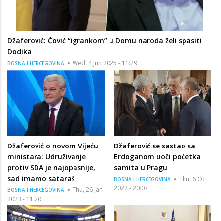
Džaferović: Čović “igrankom” u Domu naroda želi spasiti
Dodika
Wed, 4 Jun 2025 - 11:29
BOSNA I HERCEGOVINA
Džaferović o novom Vijeću
Džaferović se sastao sa
ministara: Udruživanje
Erdoganom uoči početka
protiv SDA je najopasnije,
samita u Pragu
sad imamo sataraš
Thu, 6 Oct
BOSNA I HERCEGOVINA
2022 - 20:07
Thu, 26 Jan
BOSNA I HERCEGOVINA
2023 - 11:20