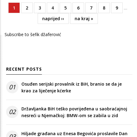
Current
1
Page
2
Page
3
Page
4
Page
5
Page
6
Page
7
Page
8
Page
9
…
Pagination
page
Next
naprijed ››
Last
na kraj »
page
page
Subscribe to šefik džaferović
RECENT POSTS
Osuđen serijski provalnik iz BiH, branio se da je
01
krao za liječenje kćerke
Državljanka BiH teško povrijeđena u saobraćajnoj
02
nesreći u Njemačkoj: BMW-om se zabila u zid
Hiljade građana uz Enesa Begovića proslavile Dan
03