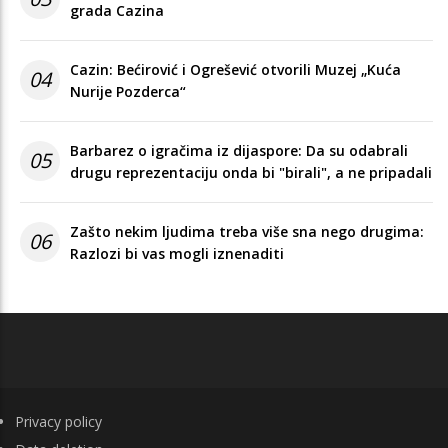
grada Cazina
Cazin: Bećirović i Ogrešević otvorili Muzej „Kuća
04
Nurije Pozderca“
Barbarez o igračima iz dijaspore: Da su odabrali
05
drugu reprezentaciju onda bi "birali", a ne pripadali
Zašto nekim ljudima treba više sna nego drugima:
06
Razlozi bi vas mogli iznenaditi
FOOTER
Privacy policy