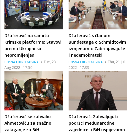
Džaferović na samitu
Džaferović s članom
Krimske platforme: Stavovi
Bundestaga o Schmidtovim
prema Ukrajini su
izmjenama: Zabrinjavajuće
nepromijenjeni
i nedemokratski
Tue, 23
Thu, 21 Jul
BOSNA I HERCEGOVINA
BOSNA I HERCEGOVINA
Aug 2022 - 17:50
2022 - 17:33
Džaferović se zahvalio
Džaferović: Zahvaljujući
Ahmetoviću za snažno
podršci međunarodne
zalaganje za BiH
zajednice u BiH uspijevamo