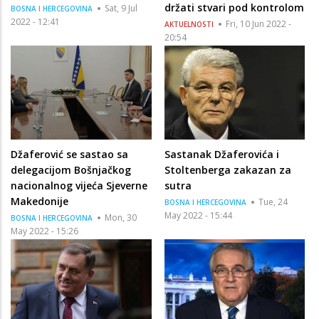
držati stvari pod kontrolom
Sat, 9 Jul
BOSNA I HERCEGOVINA
2022 - 12:41
Fri, 10 Jun 2022 -
AKTUELNOSTI
20:54
Džaferović se sastao sa
Sastanak Džaferovića i
delegacijom Bošnjačkog
Stoltenberga zakazan za
nacionalnog vijeća Sjeverne
sutra
Makedonije
Tue, 24
BOSNA I HERCEGOVINA
May 2022 - 15:44
Mon, 30
BOSNA I HERCEGOVINA
May 2022 - 15:26