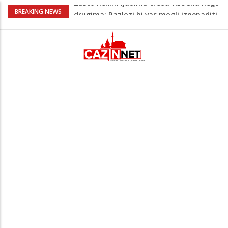
Barbarez o igračima iz dijaspore: Da su
BREAKING NEWS
odabrali drugu reprezentaciju onda bi
"birali", a ne pripadali
Cazin: Bećirović i Ogrešević otvorili Muzej
„Kuća Nurije Pozderca“
Hiljade građana uz Enesa Begovića
proslavile Dan grada Cazina
Državljanka BiH teško povrijeđena u
saobraćajnoj nesreći u Njemačkoj: BMW-
om se zabila u zid
Zašto nekim ljudima treba više sna nego
drugima: Razlozi bi vas mogli iznenaditi