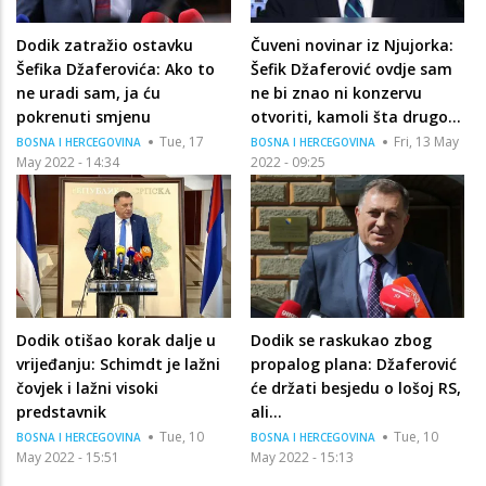
Dodik zatražio ostavku
Čuveni novinar iz Njujorka:
Šefika Džaferovića: Ako to
Šefik Džaferović ovdje sam
ne uradi sam, ja ću
ne bi znao ni konzervu
pokrenuti smjenu
otvoriti, kamoli šta drugo…
Tue, 17
Fri, 13 May
BOSNA I HERCEGOVINA
BOSNA I HERCEGOVINA
May 2022 - 14:34
2022 - 09:25
Dodik otišao korak dalje u
Dodik se raskukao zbog
vrijeđanju: Schimdt je lažni
propalog plana: Džaferović
čovjek i lažni visoki
će držati besjedu o lošoj RS,
predstavnik
ali...
Tue, 10
Tue, 10
BOSNA I HERCEGOVINA
BOSNA I HERCEGOVINA
May 2022 - 15:51
May 2022 - 15:13